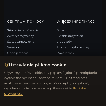
CENTRUM POMOCY
WIĘCEJ INFORMACJI
Składanie zamówienia
O nas
Zwroty& Wymiany
Pytania dotyczące
Status zamówienia
produktów
Wysyłka
Program lojalnościowy
Opcje płatności
Mapa strony
Moje konto& Nagrody
FAQ: Karta podarunkowa
Ustawienia plików cookie
Skontaktuj się z nami
Kupony rabatowe
Wypisz się z newslettera
Używamy plików cookie, aby poprawić jakość przeglądania,
wyświetlać spersonalizowane reklamy lub treści oraz
analizować nasz ruch. Klikając "Zaakceptuj wszystkie",
SZYBKIE LINKI
ŚLEDŹ NAS
wyrażasz zgodę na używanie plików cookie.
Polityka
Nowe produkty
prywatności
Oferty specjalne
METODY PŁATNOŚCI
Blog