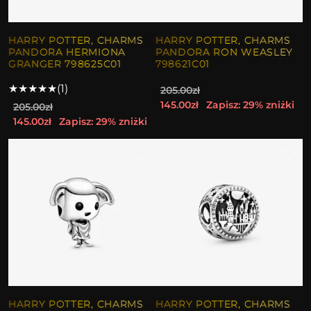
HARRY POTTER, CHARMS
HARRY POTTER, CHARMS
PANDORA HERMIONA
PANDORA RON WEASLEY
GRANGER 798625C01
798621C01
★
★
★
★
★
(1)
205.00zł
145.00zł
Zapisz: 29% zniżki
205.00zł
145.00zł
Zapisz: 29% zniżki
HARRY POTTER, CHARMS
HARRY POTTER, CHARMS