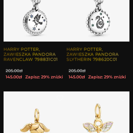
HARRY POTTER,
HARRY POTTER,
ZAWIESZKA PANDORA
ZAWIESZKA PANDORA
RAVENCLAW 798831C01
SLYTHERIN 798620C01
205.00zł
205.00zł
145.00zł
Zapisz: 29% zniżki
145.00zł
Zapisz: 29% zniżki