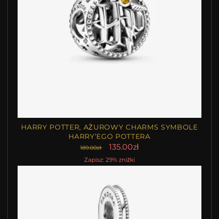
HARRY POTTER, AŻUROWY CHARMS SYMBOLE
HARRY’EGO POTTERA
135.00zł
189.00zł
Zapisz: 29% zniżki