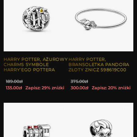
HARRY POTTER, AŻUROWY
HARRY POTTER,
CHARMS SYMBOLE
BRANSOLETKA PANDORA
HARRY’EGO POTTERA
ZŁOTY ZNICZ 598619C00
189.00zł
375.00zł
135.00zł
Zapisz: 29% zniżki
300.00zł
Zapisz: 20% zniżki