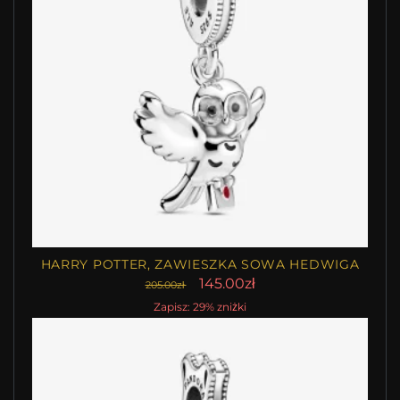
HARRY POTTER, ZAWIESZKA SOWA HEDWIGA
145.00zł
205.00zł
Zapisz: 29% zniżki