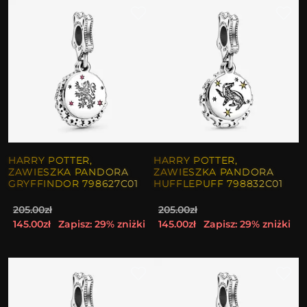
HARRY POTTER,
HARRY POTTER,
ZAWIESZKA PANDORA
ZAWIESZKA PANDORA
GRYFFINDOR 798627C01
HUFFLEPUFF 798832C01
205.00zł
205.00zł
145.00zł
Zapisz: 29% zniżki
145.00zł
Zapisz: 29% zniżki