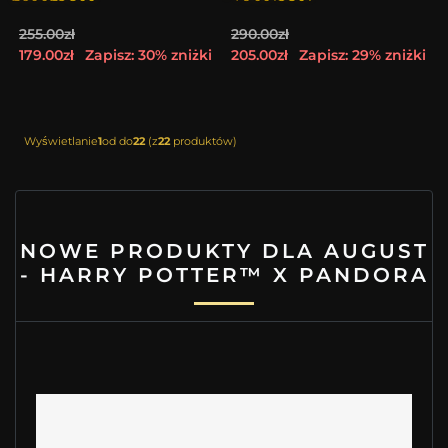
255.00zł
290.00zł
179.00zł
Zapisz: 30% zniżki
205.00zł
Zapisz: 29% zniżki
Wyświetlanie
1
od do
22
(z
22
produktów)
NOWE PRODUKTY DLA AUGUST
- HARRY POTTER™ X PANDORA