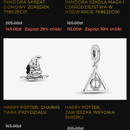
PANDORA SKRZAT
PANDORA SZKOŁA MAGII I
DOMOWY ZGREDEK
CZARODZIEJSTWA W
798629C01
HOGWARCIE 798622C00
205.00zł
165.00zł
145.00zł
Zapisz: 29% zniżki
115.00zł
Zapisz: 30% zniżki
HARRY POTTER, CHARMS
HARRY POTTER,
TIARA PRZYDZIAŁU
ZAWIESZKA INSYGNIA
ŚMIERCI
165.00zł
205.00zł