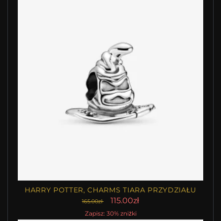
HARRY POTTER, CHARMS TIARA PRZYDZIAŁU
115.00zł
165.00zł
Zapisz: 30% zniżki