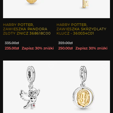
HARRY POTTER,
HARRY POTTER,
ZAWIESZKA PANDORA
ZAWIESZKA SKRZYDLATY
ZŁOTY ZNICZ 368618C00
KLUCZ - 360034C01
335.00zł
359.00zł
235.00zł
Zapisz: 30% zniżki
250.00zł
Zapisz: 30% zniżki