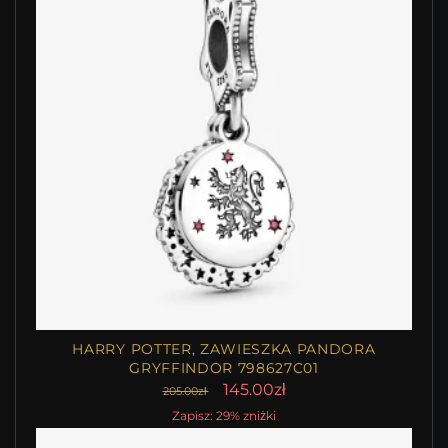
HARRY POTTER, ZAWIESZKA PANDORA
GRYFFINDOR 798627C01
145.00zł
205.00zł
Zapisz: 29% zniżki