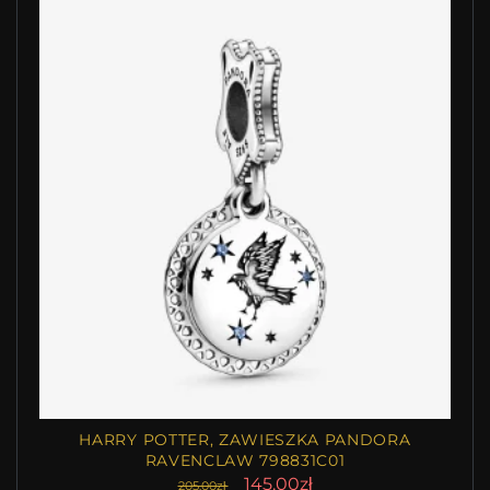
HARRY POTTER, ZAWIESZKA PANDORA
RAVENCLAW 798831C01
145.00zł
205.00zł