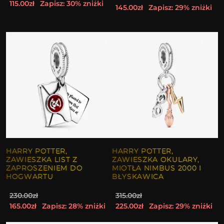
115.00zł
Zapisz: 30% zniżki
145.00zł
Zapisz: 29% zniżki
HARRY POTTER,
HARRY POTTER,
ZAWIESZKA LIST Z
ZAWIESZKA OKULARY,
ZAPROSZENIEM DO
MIOTŁA NIMBUS 2000 I
HOGWARTU
BŁYSKAWICA
230.00zł
315.00zł
165.00zł
Zapisz: 28% zniżki
225.00zł
Zapisz: 29% zniżki