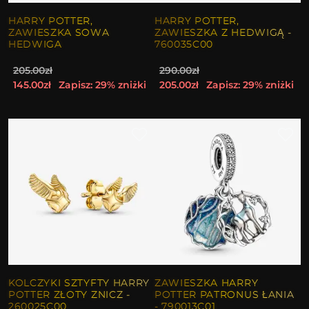
HARRY POTTER,
HARRY POTTER,
ZAWIESZKA SOWA
ZAWIESZKA Z HEDWIGĄ -
HEDWIGA
760035C00
205.00zł
290.00zł
145.00zł
Zapisz: 29% zniżki
205.00zł
Zapisz: 29% zniżki
KOLCZYKI SZTYFTY HARRY
ZAWIESZKA HARRY
POTTER ZŁOTY ZNICZ -
POTTER PATRONUS ŁANIA
260025C00
- 790013C01