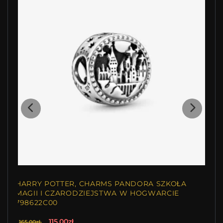
HARRY POTTER, CHARMS PANDORA SZKOŁA
MAGII I CZARODZIEJSTWA W HOGWARCIE
798622C00
115.00zł
165.00zł