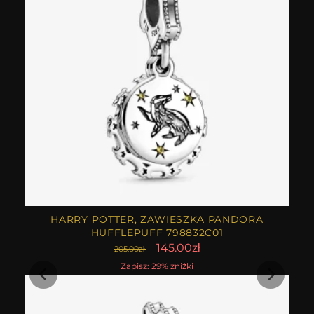
HARRY POTTER, ZAWIESZKA PANDORA
HUFFLEPUFF 798832C01
145.00zł
205.00zł
Zapisz: 29% zniżki