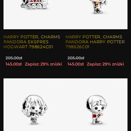
HARRY POTTER, CHARMS
HARRY POTTER, CHARMS
PANDORA EKSPRES
PANDORA HARRY POTTER
HOGWART 798624C01
798626C01
205.00zł
205.00zł
145.00zł
Zapisz: 29% zniżki
145.00zł
Zapisz: 29% zniżki