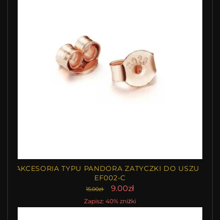
AKCESORIA TYPU PANDORA ZATYCZKI DO USZU -
EF002-C
9.00zł
15.00zł
Zapisz: 40% zniżki