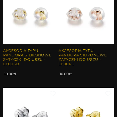
AKCESORIA TYPU
AKCESORIA TYPU
PANDORA SILIKONOWE
PANDORA SILIKONOWE
ZATYCZKI DO USZU -
ZATYCZKI DO USZU -
EF001-B
EF001-C
10.00zł
10.00zł