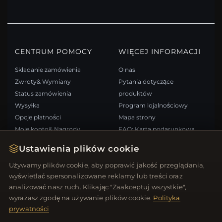
CENTRUM POMOCY
WIĘCEJ INFORMACJI
Składanie zamówienia
O nas
Zwroty& Wymiany
Pytania dotyczące
Status zamówienia
produktów
Wysyłka
Program lojalnościowy
Opcje płatności
Mapa strony
Moje konto& Nagrody
FAQ: Karta podarunkowa
Skontaktuj się z nami
Kupony rabatowe
Ustawienia plików cookie
Wypisz się z newslettera
Używamy plików cookie, aby poprawić jakość przeglądania,
wyświetlać spersonalizowane reklamy lub treści oraz
SZYBKIE LINKI
ŚLEDŹ NAS
analizować nasz ruch. Klikając "Zaakceptuj wszystkie",
wyrażasz zgodę na używanie plików cookie.
Polityka
Nowe produkty
prywatności
Oferty specjalne
METODY PŁATNOŚCI