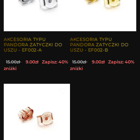
AKCESORIA TYPU
AKCESORIA TYPU
PANDORA ZATYCZKI DO
PANDORA ZATYCZKI DO
USZU - EF002-A
USZU - EF002-B
15.00zł
9.00zł
Zapisz: 40%
15.00zł
9.00zł
Zapisz: 40%
zniżki
zniżki