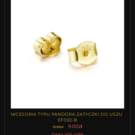
AKCESORIA TYPU PANDORA ZATYCZKI DO USZU -
EF002-B
9.00zł
15.00zł
Zapisz: 40% zniżki