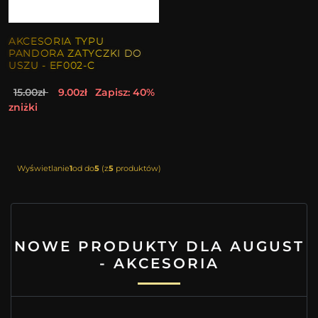
AKCESORIA TYPU
PANDORA ZATYCZKI DO
USZU - EF002-C
15.00zł
9.00zł
Zapisz: 40%
zniżki
Wyświetlanie
1
od do
5
(z
5
produktów)
NOWE PRODUKTY DLA AUGUST
- AKCESORIA