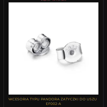
AKCESORIA TYPU PANDORA ZATYCZKI DO USZU -
EF002-A