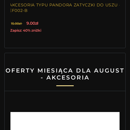
ORIA TYPU PANDORA ZATYCZKI DO USZU -
AKCESORIA TYP
B
EF002-A
9.00zł
9.00zł
15.00zł
40% zniżki
Zapisz: 40% zniżki
OFERTY MIESIĄCA DLA AUGUST
- AKCESORIA