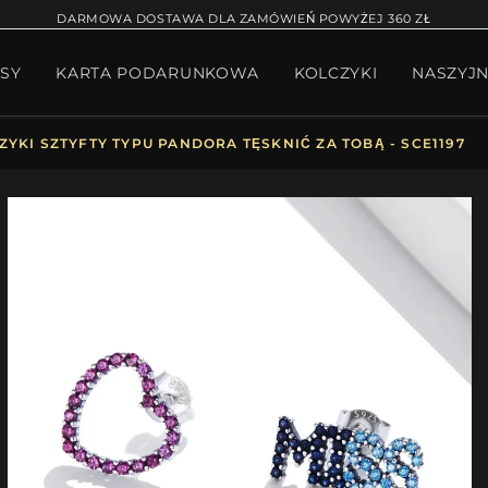
RĄCA SPRZEDAŻ
BRANSOLETKA NA NOGĘ
BRANS
DARMOWA DOSTAWA DLA ZAMÓWIEŃ POWYŻEJ 360 ZŁ
SY
KARTA PODARUNKOWA
KOLCZYKI
NASZYJN
W BIŻUTERII
PAKIET PANDORA
PREZENTY
KOLE
ZYKI SZTYFTY TYPU PANDORA TĘSKNIĆ ZA TOBĄ - SCE1197