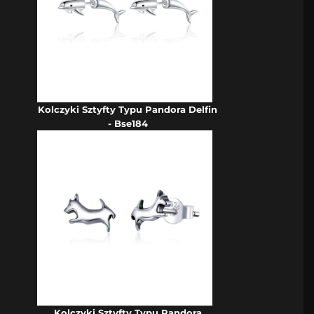
Kolczyki Sztyfty Typu Pandora Delfin
- Bse184
Kolczyki Sztyfty Typu Pandora