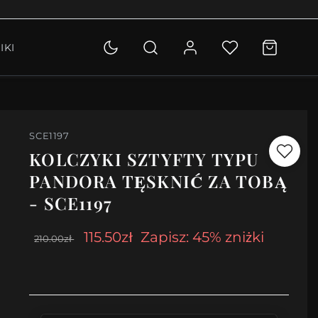
OLETKI
IKI
KCJA
SCE1197
KOLCZYKI SZTYFTY TYPU
PANDORA TĘSKNIĆ ZA TOBĄ
- SCE1197
115.50zł
Zapisz: 45% zniżki
210.00zł