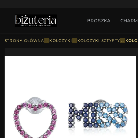
MONTH'S SPECIAL
GO
BROSZKA
CHARM
PIERŚCIONKI
ZESTA
STRONA GŁÓWNA
::
KOLCZYKI
::
KOLCZYKI SZTYFTY
::
KOLC