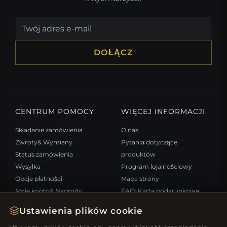
DOŁĄCZ
CENTRUM POMOCY
WIĘCEJ INFORMACJI
Składanie zamówienia
O nas
Zwroty& Wymiany
Pytania dotyczące
Status zamówienia
produktów
Wysyłka
Program lojalnościowy
Opcje płatności
Mapa strony
Moje konto& Nagrody
FAQ: Karta podarunkowa
Skontaktuj się z nami
Kupony rabatowe
Ustawienia plików cookie
Wypisz się z newslettera