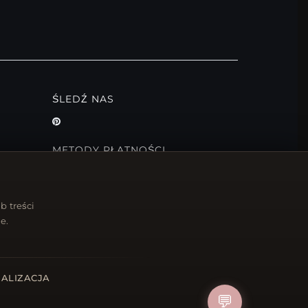
ŚLEDŹ NAS
METODY PŁATNOŚCI
b treści
e.
ALIZACJA
💬