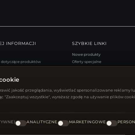
EJ INFORMACJI
SZYBKIE LINKI
Nowe produkty
a dotyczące produktów
Oferty specjalne
m lojalnościowy
Blog
trony
Recenzje
cookie
arta podarunkowa
Zaloguj się
awić jakość przeglądania, wyświetlać spersonalizowane reklamy lu
 rabatowe
jąc "Zaakceptuj wszystkie", wyrażasz zgodę na używanie plików cooki
się z newslettera
TYWNE)
ANALITYCZNE
MARKETINGOWE
PERSON