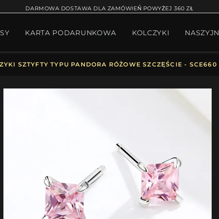
RĄCA SPRZEDAŻ
BRANSOLETKA NA NOGĘ
BRANS
DARMOWA DOSTAWA DLA ZAMÓWIEŃ POWYŻEJ 360 ZŁ
SY
KARTA PODARUNKOWA
KOLCZYKI
NASZYJN
W BIŻUTERII
PAKIET PANDORA
PREZENTY
KOLE
ZYKI SZTYFTY TYPU PANDORA RÓŻOWE SZCZĘŚCIE - SCE660