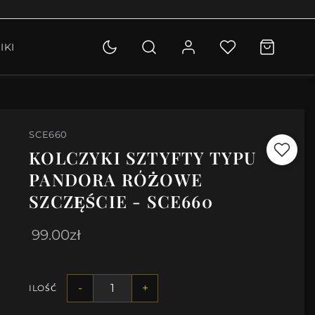
OLETKI
IKI
KCJA
SCE660
KOLCZYKI SZTYFTY TYPU
PANDORA RÓŻOWE
SZCZĘŚCIE - SCE660
99.00zł
-
+
ILOŚĆ