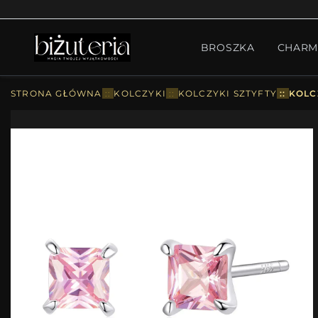
MONTH'S SPECIAL
GO
BROSZKA
CHARM
PIERŚCIONKI
ZESTA
STRONA GŁÓWNA
::
KOLCZYKI
::
KOLCZYKI SZTYFTY
::
KOLC