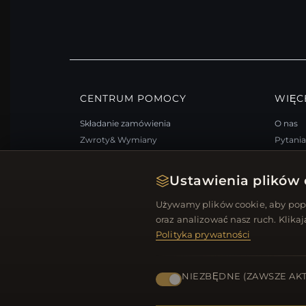
CENTRUM POMOCY
WIĘC
Składanie zamówienia
O nas
Zwroty& Wymiany
Pytani
Status zamówienia
Progra
Wysyłka
Mapa s
Ustawienia plików 
Opcje płatności
FAQ: K
Używamy plików cookie, aby popr
Moje konto& Nagrody
Kupony
oraz analizować nasz ruch. Klika
Skontaktuj się z nami
Wypisz 
Polityka prywatności
NIEZBĘDNE (ZAWSZE AK