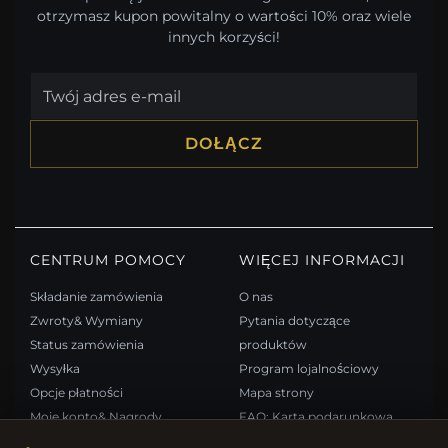
otrzymasz kupon powitalny o wartości 10% oraz wiele
innych korzyści!
DOŁĄCZ
CENTRUM POMOCY
WIĘCEJ INFORMACJI
Składanie zamówienia
O nas
Zwroty& Wymiany
Pytania dotyczące
Status zamówienia
produktów
Wysyłka
Program lojalnościowy
Opcje płatności
Mapa strony
Moje konto& Nagrody
FAQ: Karta podarunkowa
Skontaktuj się z nami
Kupony rabatowe