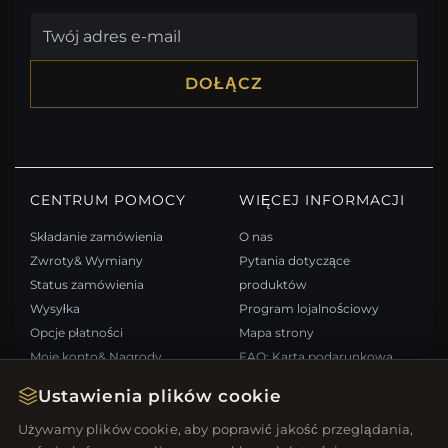
DOŁĄCZ
CENTRUM POMOCY
WIĘCEJ INFORMACJI
Składanie zamówienia
O nas
Zwroty& Wymiany
Pytania dotyczące
Status zamówienia
produktów
Wysyłka
Program lojalnościowy
Opcje płatności
Mapa strony
Moje konto& Nagrody
FAQ: Karta podarunkowa
Skontaktuj się z nami
Kupony rabatowe
Ustawienia plików cookie
Wypisz się z newslettera
Używamy plików cookie, aby poprawić jakość przeglądania,