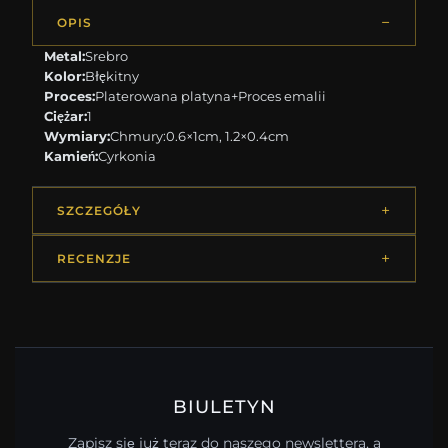
OPIS
Metal:
Srebro
Kolor:
Błękitny
Proces:
Platerowana platyna+Proces emalii
Ciężar:
1
Wymiary:
Chmury:0.6×1cm, 1.2×0.4cm
Kamień:
Cyrkonia
SZCZEGÓŁY
RECENZJE
BIULETYN
Zapisz się już teraz do naszego newslettera, a