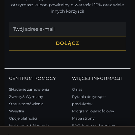
otrzymasz kupon powitalny o wartości 10% oraz wiele
innych korzyści!
DOŁĄCZ
CENTRUM POMOCY
WIĘCEJ INFORMACJI
Składanie zamówienia
O nas
Zwroty& Wymiany
Pytania dotyczące
Status zamówienia
produktów
Wysyłka
Program lojalnościowy
Opcje płatności
Mapa strony
Moje konto& Nagrody
FAQ: Karta podarunkowa
Skontaktuj się z nami
Kupony rabatowe