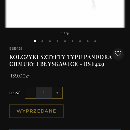
1
/ 9
BSE429
KOLCZYKI SZTYFTY TYPU PANDORA
CHMURY I BŁYSKAWICE - BSE429
139.00zł
-
+
ILOŚĆ
WYPRZEDANE