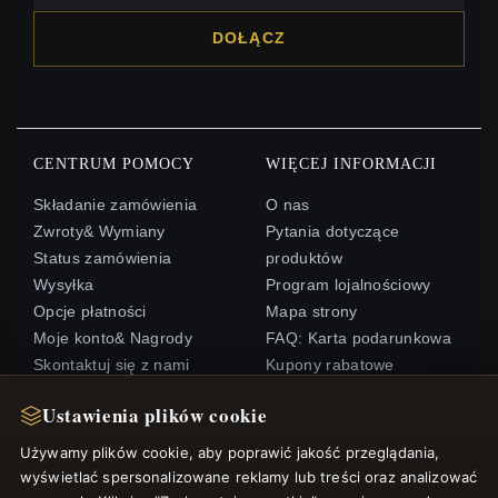
DOŁĄCZ
CENTRUM POMOCY
WIĘCEJ INFORMACJI
Składanie zamówienia
O nas
Zwroty& Wymiany
Pytania dotyczące
Status zamówienia
produktów
Wysyłka
Program lojalnościowy
Opcje płatności
Mapa strony
Moje konto& Nagrody
FAQ: Karta podarunkowa
Skontaktuj się z nami
Kupony rabatowe
Wypisz się z newslettera
Ustawienia plików cookie
Używamy plików cookie, aby poprawić jakość przeglądania,
SZYBKIE LINKI
ŚLEDŹ NAS
wyświetlać spersonalizowane reklamy lub treści oraz analizować