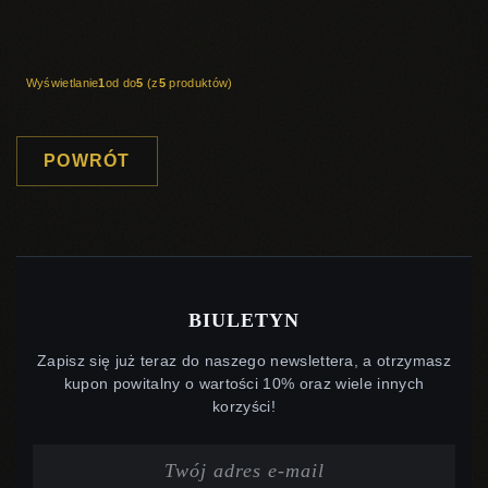
Wyświetlanie
1
od do
5
(z
5
produktów)
POWRÓT
BIULETYN
Zapisz się już teraz do naszego newslettera, a otrzymasz
kupon powitalny o wartości 10% oraz wiele innych
korzyści!