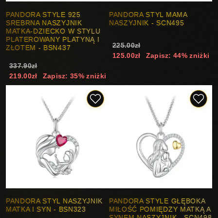
PANDORA STYLE 925
PANDORA STYL MAMA
SREBRNA NASZYJNIK
NASZYJNIK - SCN495
MATKA-DZIECKO W STYLU
PLATEROWANY PLATYNĄ I
225.00zł
ZŁOTEM - BSN437
125.00zł
Zapisz: 44% zniżki
337.90zł
219.00zł
Zapisz: 35% zniżki
PANDORA STYL NASZYJNIK
PANDORA STYLE GŁĘBOKA
MATKA I SYN - BSN323
MIŁOŚĆ POMIĘDZY MATKĄ A
SYNEM NASZYJNIK - SCN498