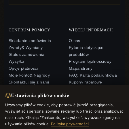
CENTRUM POMOCY
WIĘCEJ INFORMACJI
Składanie zamówienia
O nas
Zwroty& Wymiany
Pytania dotyczące
Status zamówienia
produktów
Wysyłka
Program lojalnościowy
Opcje płatności
Mapa strony
Moje konto& Nagrody
FAQ: Karta podarunkowa
Skontaktuj się z nami
Kupony rabatowe
Wypisz się z newslettera
Ustawienia plików cookie
Używamy plików cookie, aby poprawić jakość przeglądania,
SZYBKIE LINKI
ŚLEDŹ NAS
wyświetlać spersonalizowane reklamy lub treści oraz analizować
Nowe produkty
nasz ruch. Klikając "Zaakceptuj wszystkie", wyrażasz zgodę na
używanie plików cookie.
Oferty specjalne
Polityka prywatności
METODY PŁATNOŚCI