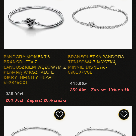
PANDORA MOMENTS
BRANSOLETKA PANDORA
BRANSOLETA Z
TENISOWA Z MYSZKĄ
ŁAŃCUSZKIEM WĘŻOWYM Z
MINNIE DISNEYA -
KLAMRĄ W KSZTAŁCIE
590107C01
ISKRY INFINITY HEART -
592645C01
445.00zł
359.00zł
Zapisz: 19% zniżki
335.00zł
269.00zł
Zapisz: 20% zniżki