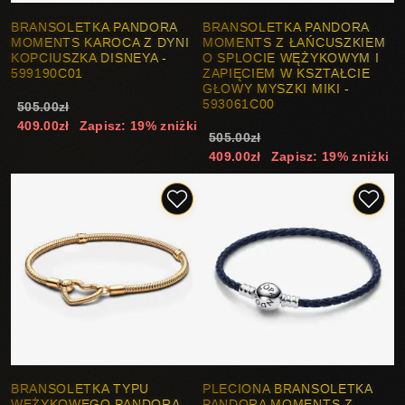
BRANSOLETKA PANDORA
BRANSOLETKA PANDORA
MOMENTS KAROCA Z DYNI
MOMENTS Z ŁAŃCUSZKIEM
KOPCIUSZKA DISNEYA -
O SPLOCIE WĘŻYKOWYM I
599190C01
ZAPIĘCIEM W KSZTAŁCIE
GŁOWY MYSZKI MIKI -
593061C00
505.00zł
409.00zł
Zapisz: 19% zniżki
505.00zł
409.00zł
Zapisz: 19% zniżki
BRANSOLETKA TYPU
PLECIONA BRANSOLETKA
WĘŻYKOWEGO PANDORA
PANDORA MOMENTS Z