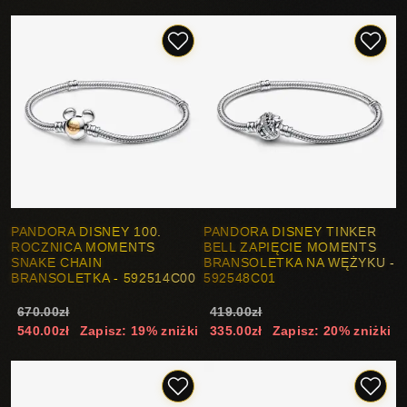
PANDORA DISNEY 100.
PANDORA DISNEY TINKER
ROCZNICA MOMENTS
BELL ZAPIĘCIE MOMENTS
SNAKE CHAIN
BRANSOLETKA NA WĘŻYKU -
BRANSOLETKA - 592514C00
592548C01
670.00zł
419.00zł
540.00zł
Zapisz: 19% zniżki
335.00zł
Zapisz: 20% zniżki