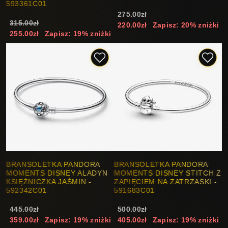
593361C01
275.00zł
315.00zł
220.00zł
Zapisz: 20% zniżki
255.00zł
Zapisz: 19% zniżki
BRANSOLETKA PANDORA
BRANSOLETKA PANDORA
MOMENTS DISNEY ALADYN
MOMENTS DISNEY STITCH Z
KSIĘŻNICZKA JAŚMIN -
ZAPIĘCIEM NA ZATRZASKI -
592342C01
591683C01
445.00zł
500.00zł
359.00zł
Zapisz: 19% zniżki
405.00zł
Zapisz: 19% zniżki