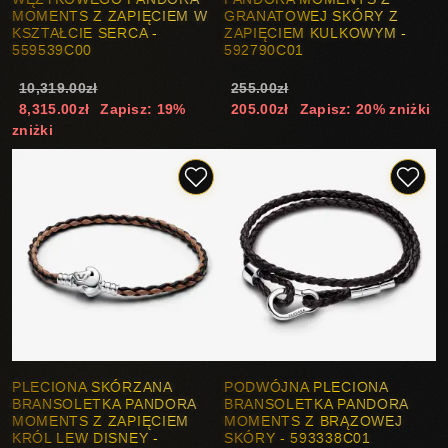
MOMENTS Z ZAPIĘCIEM W
GRANATOWEJ SKÓRY Z
KSZTAŁCIE SERCA -
ZAPIĘCIEM KULKOWYM -
559539C00
592790C01
10,319.00zł
255.00zł
8,315.00zł
Zapisz: 19%
205.00zł
Zapisz: 20% zniżki
zniżki
PLECIONA SKÓRZANA
PODWÓJNA PLECIONA
BRANSOLETKA PANDORA
BRANSOLETKA PANDORA
MOMENTS Z ZAPIĘCIEM
MOMENTS Z BRĄZOWEJ
KRÓL LEW DISNEY -
SKÓRY - 593338C01