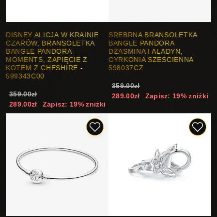
DISNEY ALICJA W KRAINIE
SREBRNA BRANSOLETKA
CZARÓW, BRANSOLETKA
BANGLE PANDORA
BANGLE PANDORA
DŻASMINA I ALADYN,
MOMENTS, ZAPIĘCIE Z
CYRKONIA SZEŚCIENNA
KOTEM Z CHESHIRE -
598037CZ
599343C00
359.00zł
359.00zł
289.00zł
Zapisz: 19% zniżki
289.00zł
Zapisz: 19% zniżki