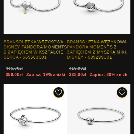
BRANSOLETKA WĘŻYKOWA
BRANSOLETKA WĘŻYKOWA
DISNEY PANDORA MOMENTS
PANDORA MOMENTS Z
Z ZAPIĘCIEM W KSZTAŁCIE
ZAPIĘCIEM Z MYSZKĄ MIKI,
SERCA - 569563C01
DISNEY - 599299C01
445.00zł
419.00zł
359.00zł
Zapisz: 19% zniżki
335.00zł
Zapisz: 20% zniżki