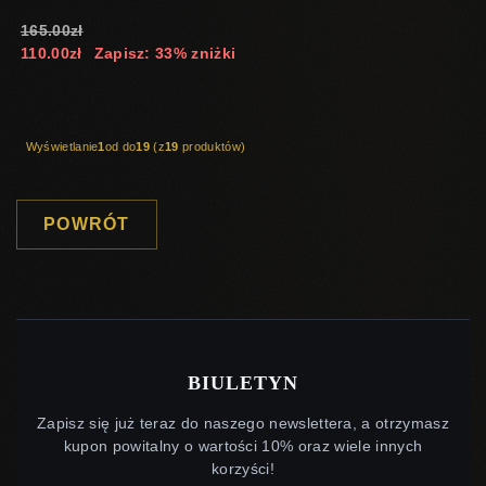
165.00zł
110.00zł
Zapisz: 33% zniżki
Wyświetlanie
1
od do
19
(z
19
produktów)
POWRÓT
BIULETYN
Zapisz się już teraz do naszego newslettera, a otrzymasz
kupon powitalny o wartości 10% oraz wiele innych
korzyści!