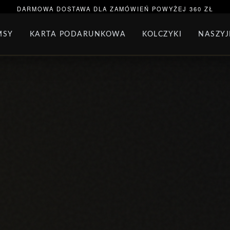
ORĄCA SPRZEDAŻ
BRANSOLETKA NA NOGĘ
BRAN
DARMOWA DOSTAWA DLA ZAMÓWIEŃ POWYŻEJ 360 ZŁ
MSY
KARTA PODARUNKOWA
KOLCZYKI
NASZYJ
AW BIŻUTERII
PAKIET PANDORA
PREZENTY
KO