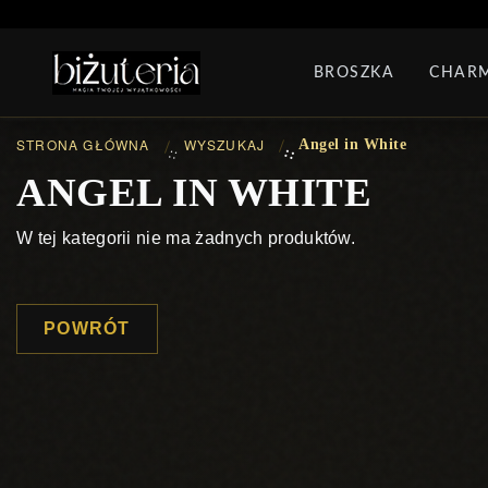
MONTH'S SPECIAL
G
BROSZKA
CHAR
PIERŚCIONKI
ZEST
STRONA GŁÓWNA
WYSZUKAJ
Angel in White
::
::
ANGEL IN WHITE
W tej kategorii nie ma żadnych produktów.
POWRÓT