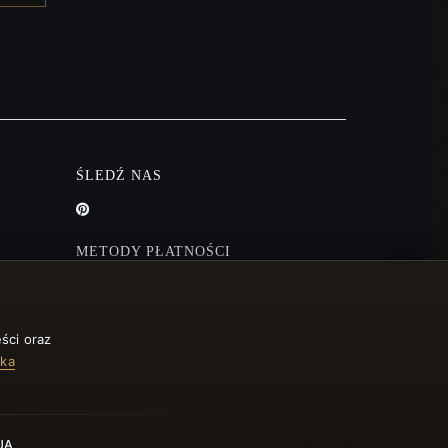
ŚLEDŹ NAS
METODY PŁATNOŚCI
ści oraz
yka
JA