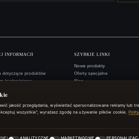
J INFORMACJI
SZYBKIE LINKI
Nowe produkty
a dotyczące produktów
Oferty specjalne
m lojalnościowy
Blog
trony
Recenzje
kie
arta podarunkowa
Zaloguj się
y rabatowe
ić jakość przeglądania, wyświetlać spersonalizowane reklamy lub tre
 się z newslettera
aakceptuj wszystkie", wyrażasz zgodę na używanie plików cookie.
Polit
WNE)
ANALITYCZNE
MARKETINGOWE
PERSONALIZAC