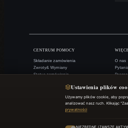
CENTRUM POMOCY
WIĘCE
Składanie zamówienia
O nas
Zwroty& Wymiany
Pytani
Status zamówienia
Progra
Wysyłka
Mapa s
Ustawienia plików coo
Opcje płatności
FAQ: K
Moje konto& Nagrody
Kupon
Używamy plików cookie, aby popraw
Skontaktuj się z nami
Wypisz
analizować nasz ruch. Klikając "Z
prywatności
NIEZBĘDNE (ZAWSZE AKTY