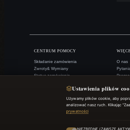
CENTRUM POMOCY
WIĘCE
Składanie zamówienia
O nas
Zwroty& Wymiany
Pytani
Status zamówienia
Progra
Wysyłka
Mapa s
Ustawienia plików coo
Opcje płatności
FAQ: K
Moje konto& Nagrody
Kupon
Używamy plików cookie, aby popraw
Skontaktuj się z nami
Wypisz
analizować nasz ruch. Klikając "Z
prywatności
NIEZBĘDNE (ZAWSZE AKTY