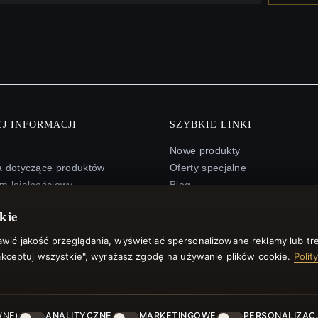
J INFORMACJI
SZYBKIE LINKI
Nowe produkty
a dotyczące produktów
Oferty specjalne
m lojalnościowy
Blog
trony
Recenzje
kie
arta podarunkowa
Zaloguj się
y rabatowe
ić jakość przeglądania, wyświetlać spersonalizowane reklamy lub tre
 się z newslettera
aakceptuj wszystkie", wyrażasz zgodę na używanie plików cookie.
Polit
WNE)
ANALITYCZNE
MARKETINGOWE
PERSONALIZAC