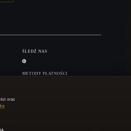
ŚLEDŹ NAS
METODY PŁATNOŚCI
ści oraz
yka
JA