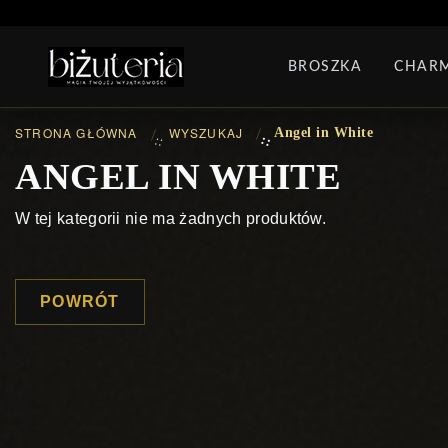
MONTH'S SPECIAL
G
BROSZKA
CHAR
PIERŚCIONKI
ZEST
STRONA GŁÓWNA
WYSZUKAJ
Angel in White
::
::
ANGEL IN WHITE
W tej kategorii nie ma żadnych produktów.
POWRÓT