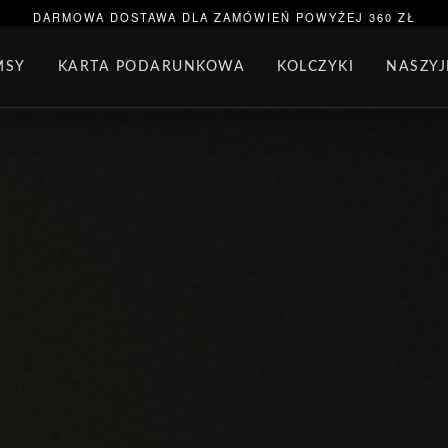
ORĄCA SPRZEDAŻ
BRANSOLETKA NA NOGĘ
BRAN
DARMOWA DOSTAWA DLA ZAMÓWIEŃ POWYŻEJ 360 ZŁ
MSY
KARTA PODARUNKOWA
KOLCZYKI
NASZYJ
AW BIŻUTERII
PAKIET PANDORA
PREZENTY
KO