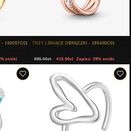
 - 169057C01
TRZY LŚNIĄCE OBRĄCZKI - 189400C01
0% zniżki
585.00zł
415.00zł
Zapisz: 29% zniżki