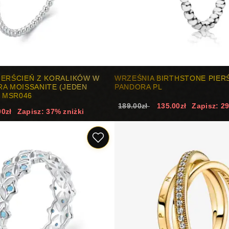
IERŚCIEŃ Z KORALIKÓW W
WRZEŚNIA BIRTHSTONE PIERŚ
A MOISSANITE (JEDEN
PANDORA PL
- MSR046
189.00zł
135.00zł
Zapisz: 2
00zł
Zapisz: 37% zniżki