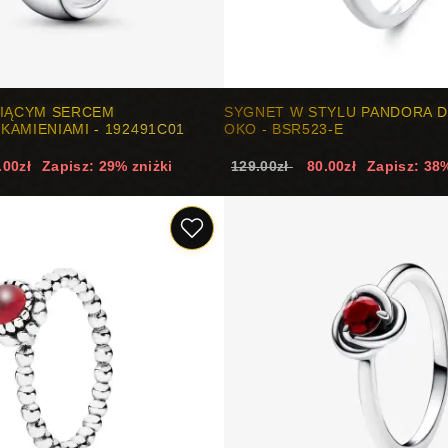
NIĄCYM SERCEM
SYGNET W STYLU PANDORA D
AMIENIAMI - 192491C01
OKO - BSR523-E
.00zł
Zapisz: 29% zniżki
129.00zł
80.00zł
Zapisz: 38%