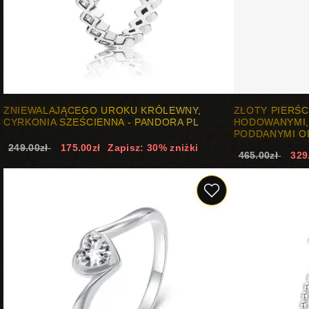
ZNIEWALAJĄCEGO UROKU KRÓLEWNY,
ZŁOTY PIERŚC
CYRKONIA SZEŚCIENNA - PANDORA PL
HODOWANYMI,
PODDANYMI OB
249.00zł
175.00zł
Zapisz: 30% zniżki
465.00zł
329