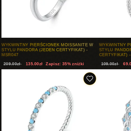
WYKWINTNY PIERŚCIONEK MOISSANITE W
WYKWINTNY P
STYLU PANDORA (JEDEN CERTYFIKAT) -
STYLU PANDOR
MSR047
CERTYFIKAT) 
209.00zł
135.00zł
Zapisz: 35% zniżki
109.00zł
69.