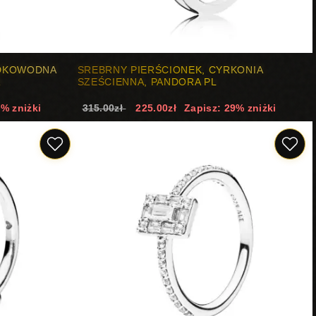
ODKOWODNA
SREBRNY PIERŚCIONEK, CYRKONIA
A
SZEŚCIENNA, PANDORA PL
0% zniżki
315.00zł
225.00zł
Zapisz: 29% zniżki