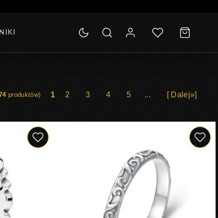
SOLETKI
NIKI
LEKCJA
1
2
3
4
5
...
[ Dalej»]
74
produktów)