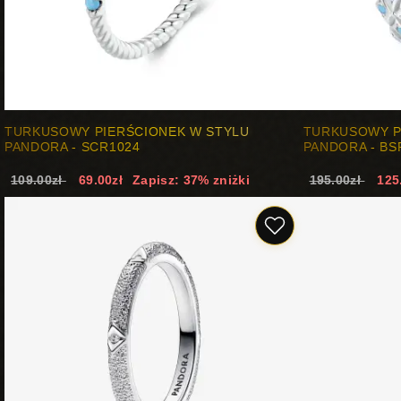
TURKUSOWY PIERŚCIONEK W STYLU
TURKUSOWY P
PANDORA - SCR1024
PANDORA - BS
109.00zł
69.00zł
Zapisz: 37% zniżki
195.00zł
125