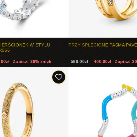
IERŚCIONEK W STYLU
TRZY SPLECIONE PASMA PAVÉ
R556
.00zł
Zapisz: 36% zniżki
569.00zł
400.00zł
Zapisz: 3