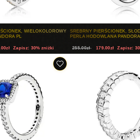
RŚCIONEK, WIELOKOLOROWY
SREBRNY PIERŚCIONEK, SŁ
NDORA PL
PERŁA HODOWLANA PANDOR
.00zł
Zapisz: 30% zniżki
255.00zł
179.00zł
Zapisz: 3