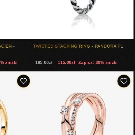
CIEŃ -
TWISTED STACKING RING - PANDORA PL
9% zniżki
165.00zł
115.00zł
Zapisz: 30% zniżki