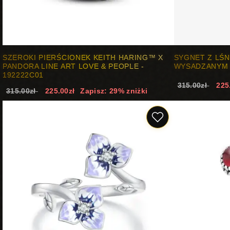
SZEROKI PIERŚCIONEK KEITH HARING™ X
SYGNET Z LŚ
PANDORA LINE ART LOVE & PEOPLE -
WYSADZANYM K
192222C01
315.00zł
225
315.00zł
225.00zł
Zapisz: 29% zniżki