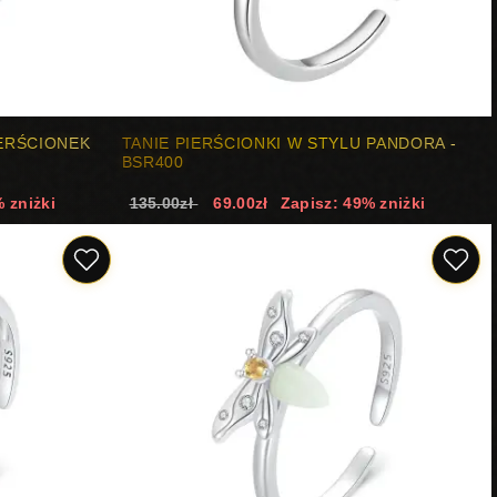
ERŚCIONEK
TANIE PIERŚCIONKI W STYLU PANDORA -
BSR400
 zniżki
135.00zł
69.00zł
Zapisz: 49% zniżki