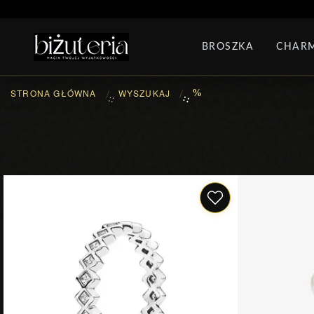
MONTH'S SPECIAL
G
BROSZKA
CHAR
PIERŚCIONKI
ZEST
STRONA GŁÓWNA
WYSZUKAJ
%
::
::