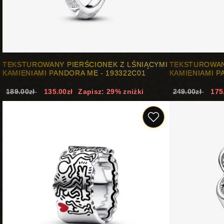
TEKSTUROWANY PIERŚCIONEK Z LŚNIĄCYMI
TEKSTUROWAN
KAMIENIAMI PANDORA ME - 193322C01
KAMIENIAMI P
189.00zł
135.00zł
Zapisz: 29% zniżki
249.00zł
175