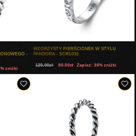
WZORZYSTY PIERŚCIONEK W STYLU
KONOWEGO -
PANDORA - SCR1031
125.00zł
80.00zł
Zapisz: 36% zniżki
9% zniżki