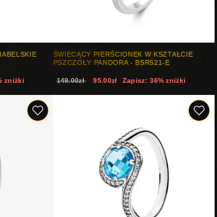
IABELSKIE
ŚWIECĄCY PIERŚCIONEK W KSZTAŁCIE
PSZCZOŁY PANDORA - BSR521-E
 zniżki
149.00zł
95.00zł
Zapisz: 36% zniżki