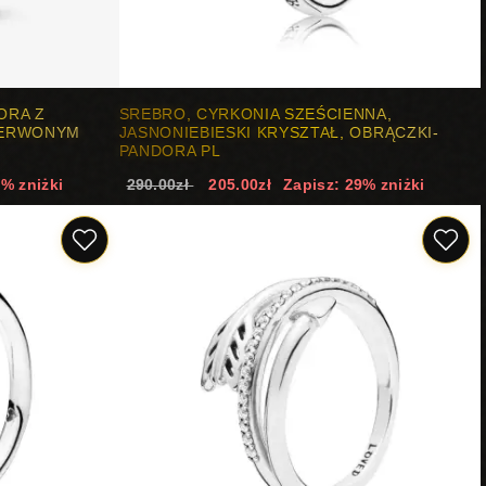
ORA Z
SREBRO, CYRKONIA SZEŚCIENNA,
ZERWONYM
JASNONIEBIESKI KRYSZTAŁ, OBRĄCZKI-
PANDORA PL
9% zniżki
290.00zł
205.00zł
Zapisz: 29% zniżki