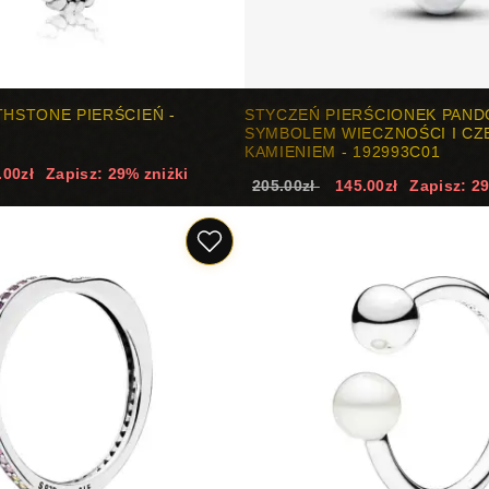
THSTONE PIERŚCIEŃ -
STYCZEŃ PIERŚCIONEK PAND
SYMBOLEM WIECZNOŚCI I C
KAMIENIEM - 192993C01
.00zł
Zapisz: 29% zniżki
205.00zł
145.00zł
Zapisz: 2