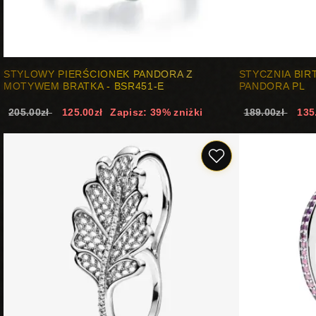
STYLOWY PIERŚCIONEK PANDORA Z
STYCZNIA BIR
MOTYWEM BRATKA - BSR451-E
PANDORA PL
205.00zł
125.00zł
Zapisz: 39% zniżki
189.00zł
135