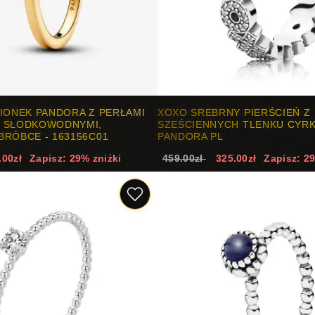
IONEK PANDORA Z PERŁAMI
XOXO SREBRNY PIERŚCIEŃ Z
 SŁODKOWODNYMI,
SZEŚCIENNYCH TLENKU CYR
RÓBCE - 163156C01
PANDORA PL
.00zł
Zapisz: 29% zniżki
459.00zł
325.00zł
Zapisz: 2