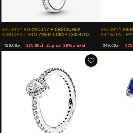
SREBRNY PODWÓJNY PIERŚCIONEK
SREBRNY PIE
PANDORA Z MOTYWEM LIŚCIA 198347CZ
KRYSZTAŁ, PA
459.00zł
325.00zł
Zapisz: 29% zniżki
249.00zł
175