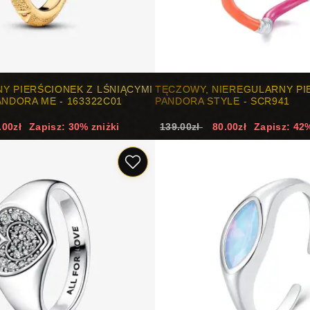
Y PIERŚCIONEK Z LŚNIĄCYMI
TĘCZOWY, NIEREGULARNY PI
ANDORA ME - 163322C01
PANDORA STYLE - SCR941
.00zł
Zapisz: 30% zniżki
139.00zł
80.00zł
Zapisz: 42%