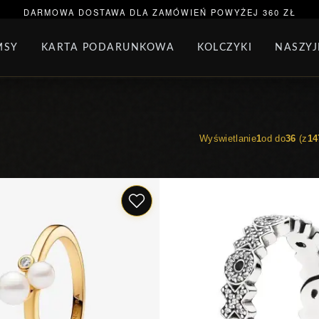
ORĄCA SPRZEDAŻ
BRANSOLETKA NA NOGĘ
BRAN
DARMOWA DOSTAWA DLA ZAMÓWIEŃ POWYŻEJ 360 ZŁ
MSY
KARTA PODARUNKOWA
KOLCZYKI
NASZYJ
AW BIŻUTERII
PAKIET PANDORA
PREZENTY
KO
Wyświetlanie
1
od do
36
(z
14