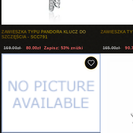
ZAWIESZKA TYPU PANDORA KLUCZ DO
ZAWIESZKA TY
SZCZĘŚCIA - SCC791
169.00zł
80.00zł
Zapisz: 53% zniżki
165.00zł
90.