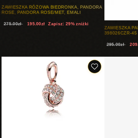
ZAWIESZKA RÓŻOWA BIEDRONKA, PANDORA
ROSE, PANDORA ROSE/MET, EMALI
275.00zł
195.00zł
Zapisz: 29% zniżki
ZAWIESZKA P
398026CZR-45
295.00zł
209