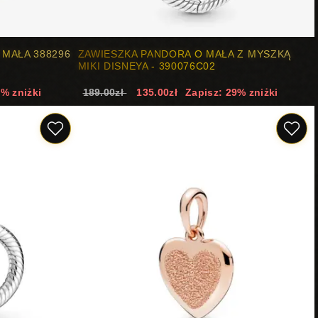
 MAŁA 388296
ZAWIESZKA PANDORA O MAŁA Z MYSZKĄ
MIKI DISNEYA - 390076C02
9% zniżki
189.00zł
135.00zł
Zapisz: 29% zniżki