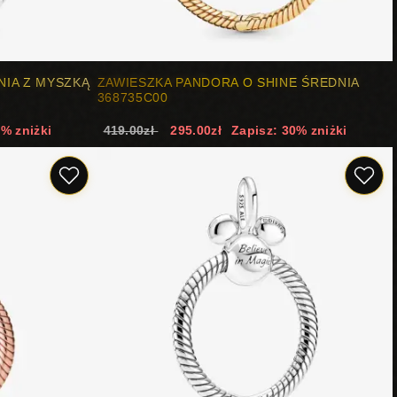
NIA Z MYSZKĄ
ZAWIESZKA PANDORA O SHINE ŚREDNIA
368735C00
8% zniżki
419.00zł
295.00zł
Zapisz: 30% zniżki