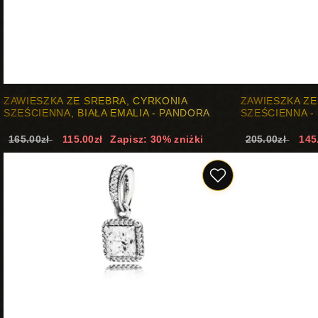
ZAWIESZKA ZE SREBRA, CYRKONIA
ZAWIESZKA ZE
SZEŚCIENNA, BIAŁA EMALIA - PANDORA
SZEŚCIENNA -
165.00zł
115.00zł
Zapisz: 30% zniżki
205.00zł
145