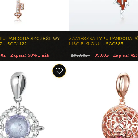
YPU PANDORA SZCZĘŚLIWY
ZAWIESZKA TYPU PANDORA P
Z - SCC1122
LIŚCIE KLONU - SCC585
00zł
Zapisz: 50% zniżki
165.00zł
95.00zł
Zapisz: 42%