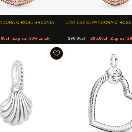
ANDORA O ROSE ŚREDNIA
ZAWIESZKA PANDORA O ROSE
.00zł
Zapisz: 30% zniżki
290.00zł
205.00zł
Zapisz: 2