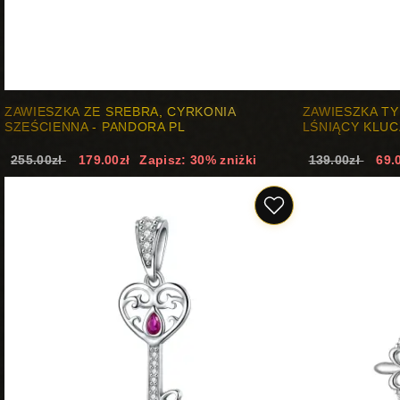
ZAWIESZKA ZE SREBRA, CYRKONIA
ZAWIESZKA T
SZEŚCIENNA - PANDORA PL
LŚNIĄCY KLUC
255.00zł
179.00zł
Zapisz: 30% zniżki
139.00zł
69.