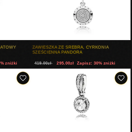
NATOWY
ZAWIESZKA ZE SREBRA, CYRKONIA
SZEŚCIENNA PANDORA
0% zniżki
419.00zł
295.00zł
Zapisz: 30% zniżki