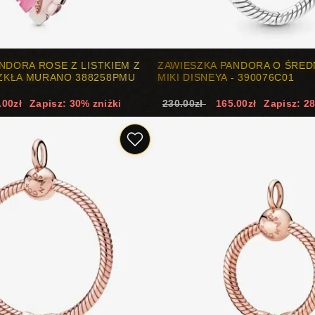
NDORA ROSE Z LISTKIEM Z
ZAWIESZKA PANDORA O ŚRED
KŁA MURANO 388258PMU
MIKI DISNEYA - 390076C01
.00zł
Zapisz: 30% zniżki
230.00zł
165.00zł
Zapisz: 2