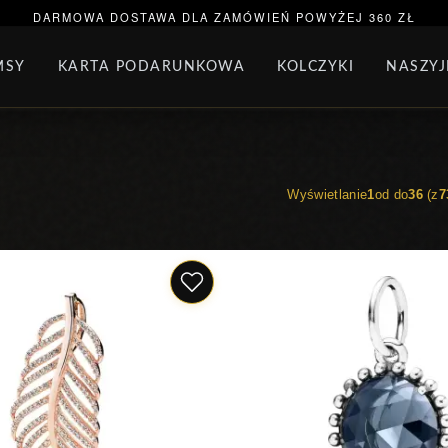
ORĄCA SPRZEDAŻ
BRANSOLETKA NA NOGĘ
BRAN
DARMOWA DOSTAWA DLA ZAMÓWIEŃ POWYŻEJ 360 ZŁ
MSY
KARTA PODARUNKOWA
KOLCZYKI
NASZYJ
AW BIŻUTERII
PAKIET PANDORA
PREZENTY
KO
Wyświetlanie
1
od do
36
(z
7