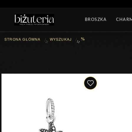
MONTH'S SPECIAL
G
BROSZKA
CHAR
PIERŚCIONKI
ZEST
STRONA GŁÓWNA
WYSZUKAJ
%
::
::