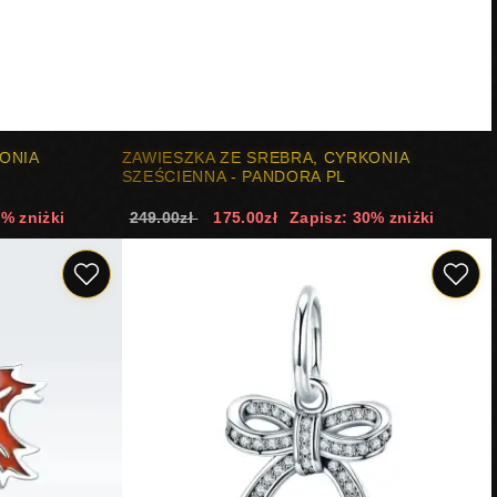
ONIA
ZAWIESZKA ZE SREBRA, CYRKONIA
SZEŚCIENNA - PANDORA PL
9% zniżki
249.00zł
175.00zł
Zapisz: 30% zniżki