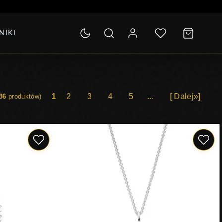
SOLETKI
NIKI
LEKCJA
1
2
3
4
5
...
[ Dalej»]
36
produktów)