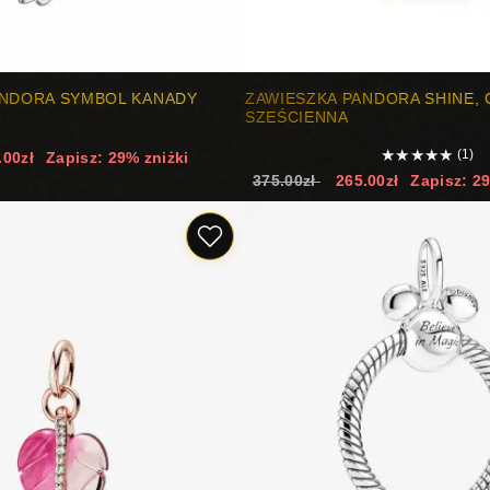
ANDORA SYMBOL KANADY
ZAWIESZKA PANDORA SHINE,
SZEŚCIENNA
★
★
★
★
★
(1)
.00zł
Zapisz: 29% zniżki
375.00zł
265.00zł
Zapisz: 2