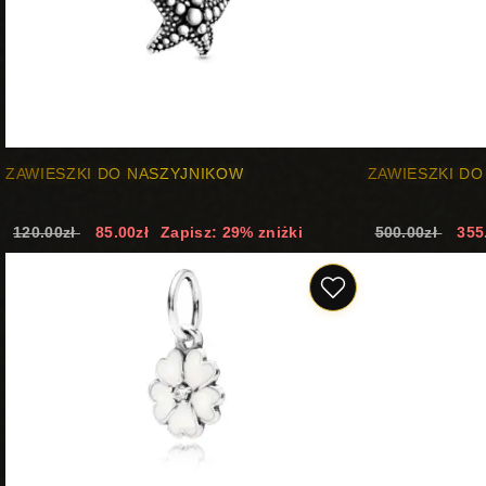
ZAWIESZKI DO NASZYJNIKOW
ZAWIESZKI D
120.00zł
85.00zł
Zapisz: 29% zniżki
500.00zł
355