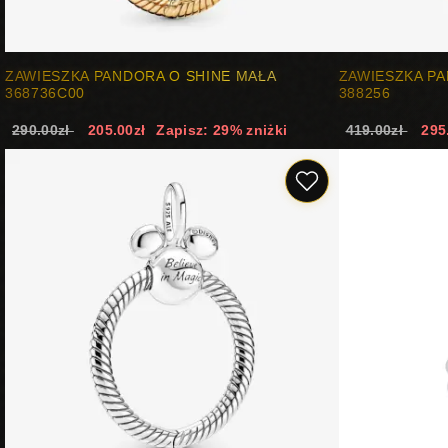
ZAWIESZKA PANDORA O SHINE MAŁA
ZAWIESZKA P
368736C00
388256
290.00zł
205.00zł
Zapisz: 29% zniżki
419.00zł
295