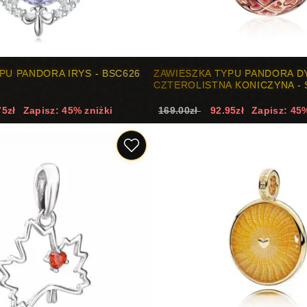
PU PANDORA IRYS - BSC626
ZAWIESZKA TYPU PANDORA D
CZTEROLISTNA KONICZYNA - 
75zł
Zapisz: 45% zniżki
169.00zł
92.95zł
Zapisz: 45%