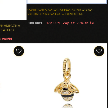
ZAWIESZKA SZCZĘŚLIWA KONICZYNA,
SREBRO KRYSZTAŁ – PANDORA
189.00zł
135.00zł
Zapisz: 29% zniżki
YNAMICZNA
SCC1127
 zniżki