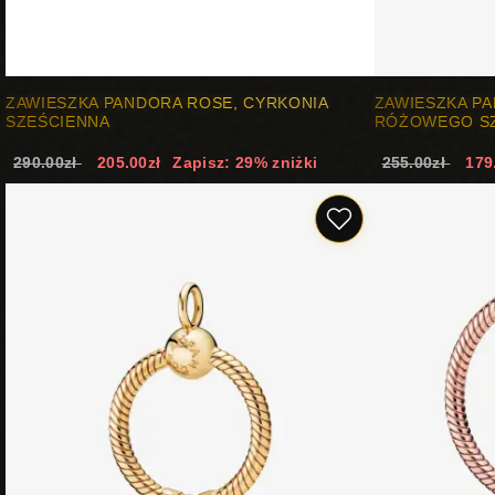
ZAWIESZKA PANDORA ROSE, CYRKONIA
ZAWIESZKA PA
SZEŚCIENNA
RÓŻOWEGO SZ
290.00zł
205.00zł
Zapisz: 29% zniżki
255.00zł
179