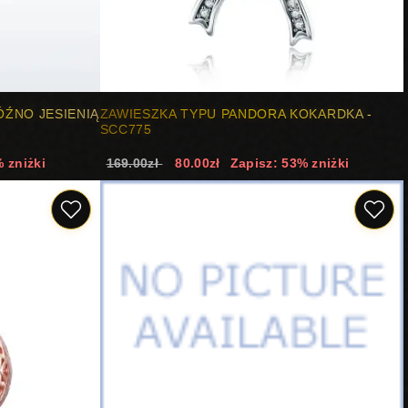
ÓŹNO JESIENIĄ
ZAWIESZKA TYPU PANDORA KOKARDKA -
SCC775
 zniżki
169.00zł
80.00zł
Zapisz: 53% zniżki