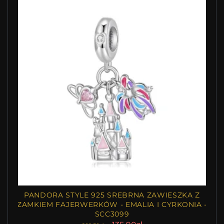
PANDORA STYLE 925 SREBRNA ZAWIESZKA Z
ZAMKIEM FAJERWERKÓW - EMALIA I CYRKONIA -
SCC3099