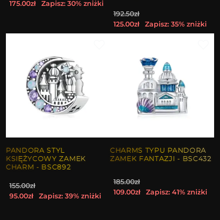
175.00zł
Zapisz: 30% zniżki
192.50zł
125.00zł
Zapisz: 35% zniżki
PANDORA STYL
CHARMS TYPU PANDORA
KSIĘŻYCOWY ZAMEK
ZAMEK FANTAZJI - BSC432
CHARM - BSC892
185.00zł
155.00zł
109.00zł
Zapisz: 41% zniżki
95.00zł
Zapisz: 39% zniżki