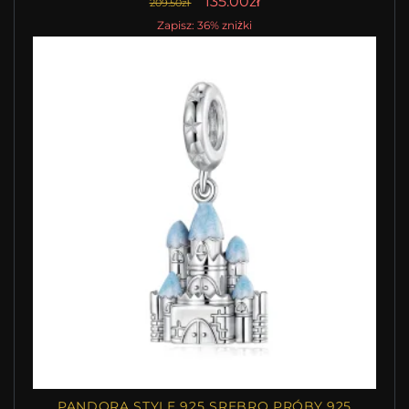
135.00zł
209.50zł
Zapisz: 36% zniżki
PANDORA STYLE 925 SREBRO PRÓBY 925