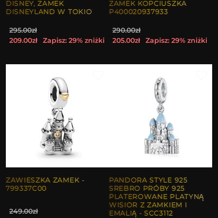
DISNEY, ZAMEK
ZAMEK KOPCIUSZKA
DISNEYLAND W TOKIO
P400020937933
295.00zł
290.00zł
209.00zł
Zapisz: 29% zniżki
205.00zł
Zapisz: 29% zniżki
ZAWIESZKA ZAMEK -
PANDORA STYLE 925
799337C00
SREBRO PRÓBY 925
PLATEROWANE PLATYNĄ
WISIOR Z ZAMKIEM I
249.00zł
EMALIĄ - SCC3112