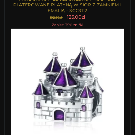
PLATEROWANE PLATYNĄ WISIOR Z ZAMKIEM I
EMALIĄ - SCC3112
125.00zł
192.50zł
Zapisz: 35% zniżki