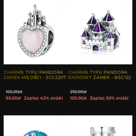
CHARMS TYPU PANDORA
CHARMS TYPU PANDORA
ZAMEK MIŁOŚCI - SCC2207
BAJKOWY ZAMEK - BSC122
165.00zł
210.00zł
95.00zł
Zapisz: 42% zniżki
105.00zł
Zapisz: 50% zniżki