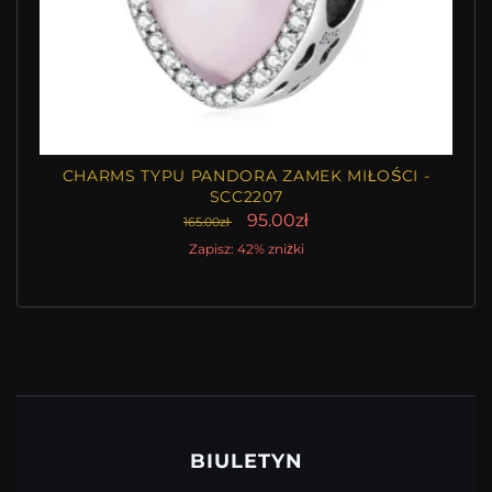
CHARMS TYPU PANDORA ZAMEK MIŁOŚCI -
SCC2207
95.00zł
165.00zł
Zapisz: 42% zniżki
BIULETYN