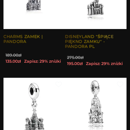
CHARMS ZAMEK |
DISNEYLAND "ŚPIĄCE
PANDORA
PIĘKNO ZAMKU" -
PANDORA PL
189.00zł
275.00zł
135.00zł
Zapisz: 29% zniżki
195.00zł
Zapisz: 29% zniżki