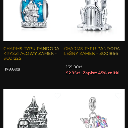
CHARMS TYPU PANDORA
CHARMS TYPU PANDORA
KRYSZTAŁOWY ZAMEK -
LEŚNY ZAMEK - SCC1866
SCC1225
169.00zł
179.00zł
92.95zł
Zapisz: 45% zniżki