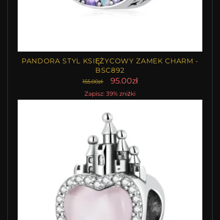
PANDORA STYL KSIĘŻYCOWY ZAMEK CHARM -
BSC892
95.00zł
155.00zł
Zapisz: 39% zniżki