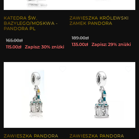
KATEDRA ŚW.
ZAWIESZKA KRÓLEWSKI
BAZYLEGO/MOSKWA -
ZAMEK PANDORA
PANDORA PL
189.00zł
165.00zł
135.00zł
Zapisz: 29% zniżki
115.00zł
Zapisz: 30% zniżki
ZAWIESZKA PANDORA
ZAWIESZKA PANDORA