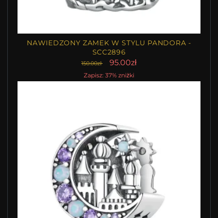
NAWIEDZONY ZAMEK W STYLU PANDORA -
SCC2896
95.00zł
150.00zł
Zapisz: 37% zniżki