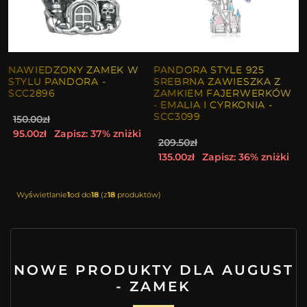
NAWIEDZONY ZAMEK W
PANDORA STYLE 925
STYLU PANDORA -
SREBRNA ZAWIESZKA Z
SCC2896
ZAMKIEM FAJERWERKÓW
- EMALIA I CYRKONIA -
SCC3099
150.00zł
95.00zł
Zapisz: 37% zniżki
209.50zł
135.00zł
Zapisz: 36% zniżki
Wyświetlanie
1
od do
18
(z
18
produktów)
NOWE PRODUKTY DLA AUGUST
- ZAMEK