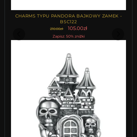
CHARMS TYPU PANDORA BAJKOWY ZAMEK -
BSC122
105.00zł
210.00zł
Zapisz: 50% zniżki