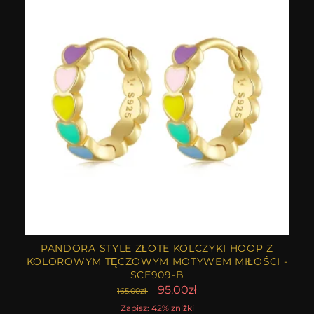
PANDORA STYLE ZŁOTE KOLCZYKI HOOP Z
KOLOROWYM TĘCZOWYM MOTYWEM MIŁOŚCI -
SCE909-B
95.00zł
165.00zł
Zapisz: 42% zniżki