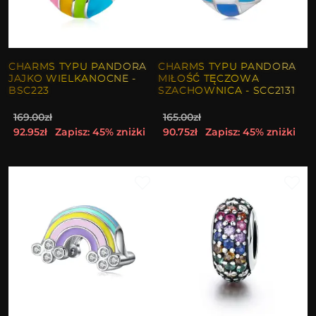
CHARMS TYPU PANDORA
CHARMS TYPU PANDORA
JAJKO WIELKANOCNE -
MIŁOŚĆ TĘCZOWA
BSC223
SZACHOWNICA - SCC2131
169.00zł
165.00zł
92.95zł
Zapisz: 45% zniżki
90.75zł
Zapisz: 45% zniżki