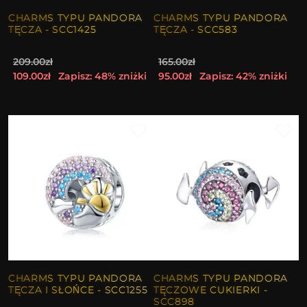
CHARMS TYPU PANDORA
CHARMS TYPU PANDORA
TĘCZA - SCC1425
TĘCZA - SCC583
209.00zł
165.00zł
109.00zł
Zapisz: 48% zniżki
95.00zł
Zapisz: 42% zniżki
CHARMS TYPU PANDORA
CHARMS TYPU PANDORA
TĘCZA I SŁOŃCE - SCC1255
TĘCZOWE CUKIERKI -
SCC898