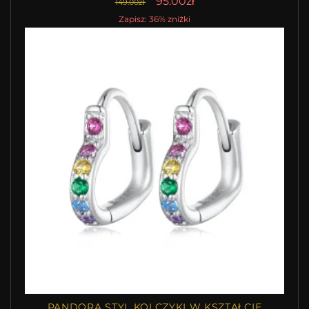
95.00zł
149.00zł
Zapisz: 36% zniżki
PANDORA STYL KOLCZYKI W KSZTAŁCIE