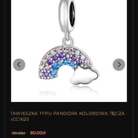
ZAWIESZKA TYPU PANDORA KOLOROWA TĘCZA -
SCC1625
80.00zł
139.00zł