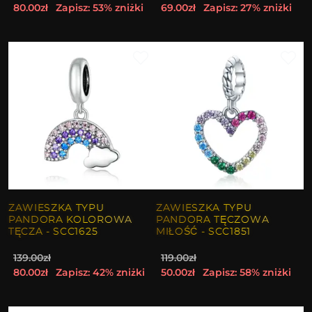
80.00zł
Zapisz: 53% zniżki
69.00zł
Zapisz: 27% zniżki
ZAWIESZKA TYPU
ZAWIESZKA TYPU
PANDORA KOLOROWA
PANDORA TĘCZOWA
TĘCZA - SCC1625
MIŁOŚĆ - SCC1851
139.00zł
119.00zł
80.00zł
Zapisz: 42% zniżki
50.00zł
Zapisz: 58% zniżki