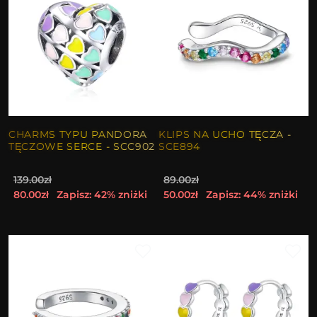
CHARMS TYPU PANDORA
KLIPS NA UCHO TĘCZA -
TĘCZOWE SERCE - SCC902
SCE894
139.00zł
89.00zł
80.00zł
Zapisz: 42% zniżki
50.00zł
Zapisz: 44% zniżki