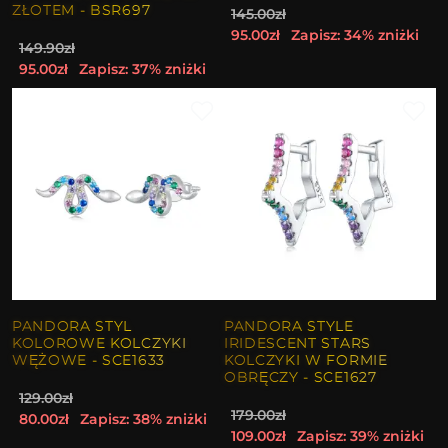
ZŁOTEM - BSR697
145.00zł
95.00zł
Zapisz: 34% zniżki
149.90zł
95.00zł
Zapisz: 37% zniżki
PANDORA STYL
PANDORA STYLE
KOLOROWE KOLCZYKI
IRIDESCENT STARS
WĘŻOWE - SCE1633
KOLCZYKI W FORMIE
OBRĘCZY - SCE1627
129.00zł
179.00zł
80.00zł
Zapisz: 38% zniżki
109.00zł
Zapisz: 39% zniżki