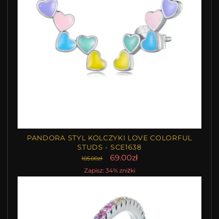
PANDORA STYL KOLCZYKI LOVE COLORFUL
STUDS - SCE1638
69.00zł
105.00zł
Zapisz: 34% zniżki