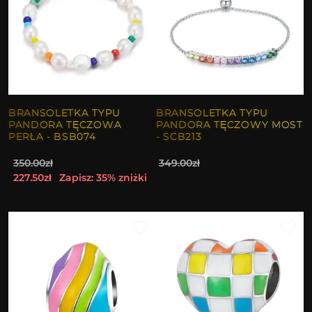
BRANSOLETKA TYPU
BRANSOLETKA TYPU
PANDORA TĘCZOWA
PANDORA TĘCZOWY MOST
PERŁA - BSB074
- SCB213
350.00zł
349.00zł
227.50zł
Zapisz: 35% zniżki