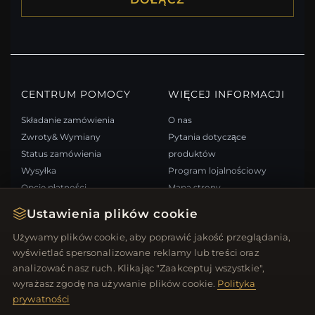
CENTRUM POMOCY
WIĘCEJ INFORMACJI
Składanie zamówienia
O nas
Zwroty& Wymiany
Pytania dotyczące
Status zamówienia
produktów
Wysyłka
Program lojalnościowy
Opcje płatności
Mapa strony
Moje konto& Nagrody
FAQ: Karta podarunkowa
Ustawienia plików cookie
Skontaktuj się z nami
Kupony rabatowe
Używamy plików cookie, aby poprawić jakość przeglądania,
Wypisz się z newslettera
wyświetlać spersonalizowane reklamy lub treści oraz
analizować nasz ruch. Klikając "Zaakceptuj wszystkie",
SZYBKIE LINKI
ŚLEDŹ NAS
wyrażasz zgodę na używanie plików cookie.
Polityka
prywatności
Nowe produkty