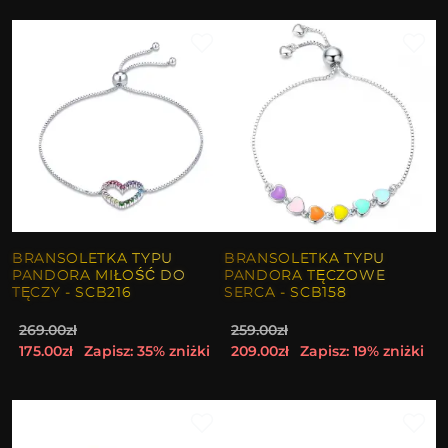
BRANSOLETKA TYPU
BRANSOLETKA TYPU
PANDORA MIŁOŚĆ DO
PANDORA TĘCZOWE
TĘCZY - SCB216
SERCA - SCB158
269.00zł
259.00zł
175.00zł
Zapisz: 35% zniżki
209.00zł
Zapisz: 19% zniżki