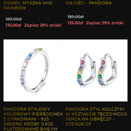
DISNEY, MYSZKA MIKI
MIŁOŚCI - PANDORA
RAINBOW
189.00zł
189.00zł
135.00zł
Zapisz: 29% zniżki
135.00zł
Zapisz: 29% zniżki
PANDORA STYLOWY
PANDORA STYL KOLCZYKI
KOLOROWY PIERŚCIONEK
W KSZTAŁCIE TĘCZOWEGO
Z CYRKONIAMI - 925
SERCA NA OBRĘCZY -
SREBRO PRÓBY 0.925
SCE1626-CF
PLATEROWANE BIAŁYM