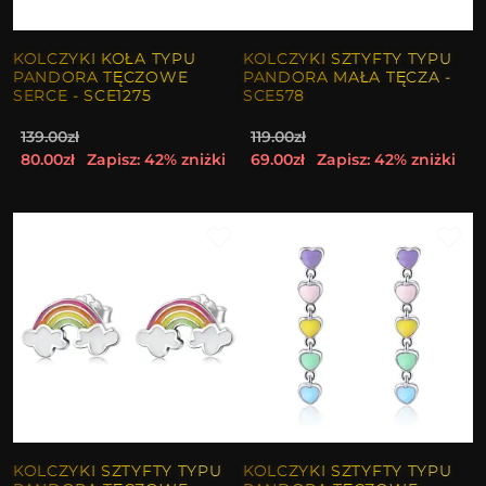
KOLCZYKI KOŁA TYPU
KOLCZYKI SZTYFTY TYPU
PANDORA TĘCZOWE
PANDORA MAŁA TĘCZA -
SERCE - SCE1275
SCE578
139.00zł
119.00zł
80.00zł
Zapisz: 42% zniżki
69.00zł
Zapisz: 42% zniżki
KOLCZYKI SZTYFTY TYPU
KOLCZYKI SZTYFTY TYPU