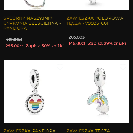
SREBRNY NASZYJNIK,
ZAWIESZKA KOLOROWA
CYRKONIA SZEŚCIENNA -
TĘCZA - 799351C01
PANDORA
205.00zł
419.00zł
145.00zł
Zapisz: 29% zniżki
295.00zł
Zapisz: 30% zniżki
ZAWIESZKA PANDORA
ZAWIESZKA TĘCZA