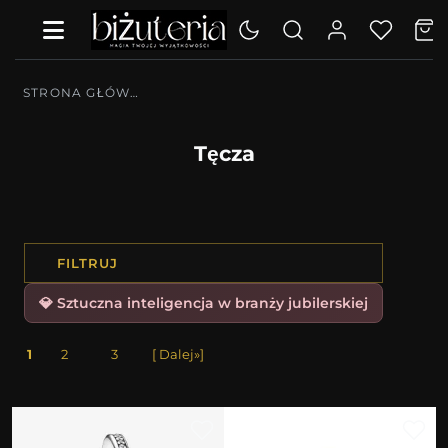
STRONA GŁÓWNA
Tęcza
FILTRUJ
💎 Sztuczna inteligencja w branży jubilerskiej
1
2
3
[ Dalej»]