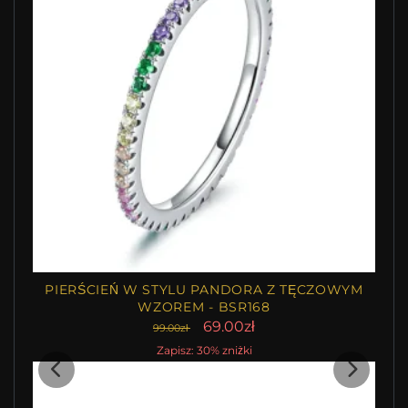
PIERŚCIEŃ W STYLU PANDORA Z TĘCZOWYM
WZOREM - BSR168
69.00zł
99.00zł
Zapisz: 30% zniżki