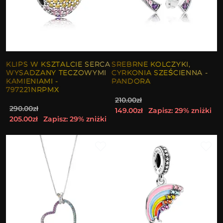
KLIPS W KSZTALCIE SERCA
SREBRNE KOLCZYKI,
WYSADZANY TECZOWYMI
CYRKONIA SZEŚCIENNA -
KAMIENIAMI -
PANDORA
797221NRPMX
210.00zł
290.00zł
149.00zł
Zapisz: 29% zniżki
205.00zł
Zapisz: 29% zniżki