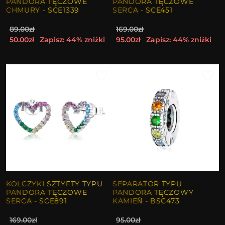
PANDORA TĘCZOWE
PANDORA TĘCZOWE
CHMURY - SCE1339
SERCA - SCE451
89.00zł
169.00zł
50.00zł
Zapisz: 44% zniżki
95.00zł
Zapisz: 44% zniżki
KOLCZYKI SZTYFTY TYPU
SEPARATOR TYPU
PANDORA TĘCZOWE
PANDORA TĘCZOWY
SERCA - SCE891
KAMIEŃ - BSC473
169.00zł
95.00zł