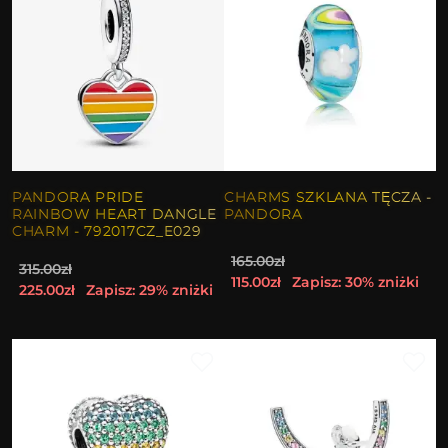
PANDORA PRIDE
CHARMS SZKLANA TĘCZA -
RAINBOW HEART DANGLE
PANDORA
CHARM - 792017CZ_E029
165.00zł
315.00zł
115.00zł
Zapisz: 30% zniżki
225.00zł
Zapisz: 29% zniżki