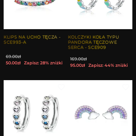
KLIPS NA UCHO TĘCZA -
KOLCZYKI KOŁA TYPU
SCE993-A
PANDORA TĘCZOWE
SERCA - SCE909
69.00zł
169.00zł
50.00zł
Zapisz: 28% zniżki
95.00zł
Zapisz: 44% zniżki