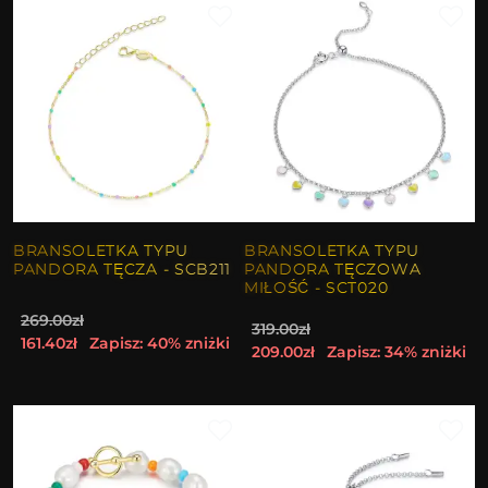
BRANSOLETKA TYPU
BRANSOLETKA TYPU
PANDORA TĘCZA - SCB211
PANDORA TĘCZOWA
MIŁOŚĆ - SCT020
269.00zł
319.00zł
161.40zł
Zapisz: 40% zniżki
209.00zł
Zapisz: 34% zniżki