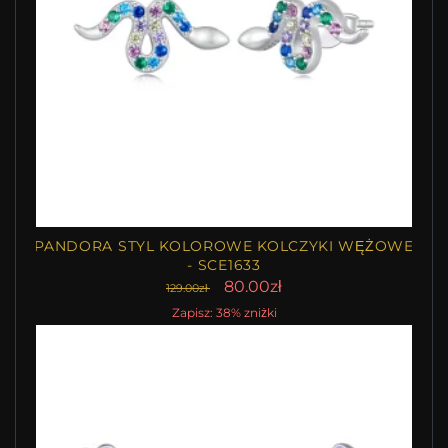
PANDORA STYL KOLOROWE KOLCZYKI WĘŻOWE
- SCE1633
80.00zł
129.00zł
Zapisz: 38% zniżki