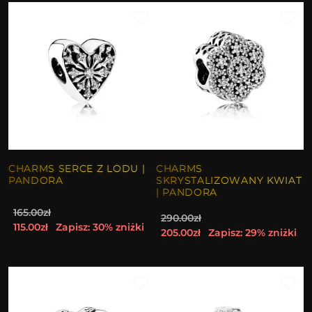
CHARMS SERCE Z LODU |
CHARMS
PANDORA
SKRYSTALIZOWANY KWIAT
| PANDORA
165.00zł
290.00zł
115.00zł
Zapisz: 30% zniżki
205.00zł
Zapisz: 29% zniżki