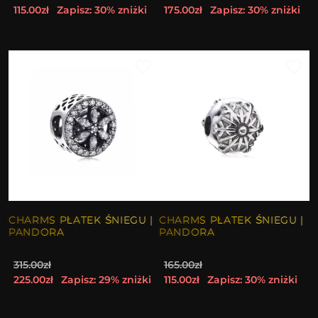
115.00zł
Zapisz: 30% zniżki
175.00zł
Zapisz: 30% zniżki
CHARMS PŁATEK ŚNIEGU |
CHARMS PŁATEK ŚNIEGU |
PANDORA
PANDORA
315.00zł
165.00zł
225.00zł
Zapisz: 29% zniżki
115.00zł
Zapisz: 30% zniżki