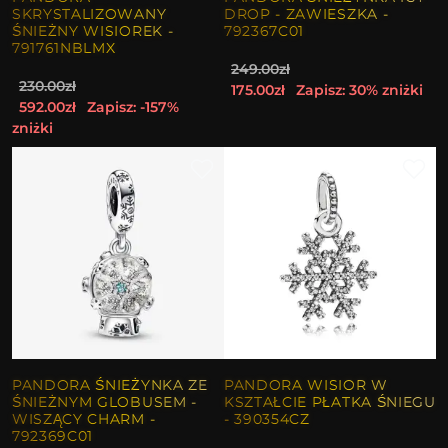
SKRYSTALIZOWANY
DROP - ZAWIESZKA -
ŚNIEŻNY WISIOREK -
792367C01
791761NBLMX
249.00zł
230.00zł
175.00zł
Zapisz: 30% zniżki
592.00zł
Zapisz: -157%
zniżki
PANDORA ŚNIEŻYNKA ZE
PANDORA WISIOR W
ŚNIEŻNYM GLOBUSEM -
KSZTAŁCIE PŁATKA ŚNIEGU
WISZĄCY CHARM -
- 390354CZ
792369C01