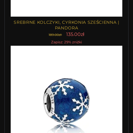
SREBRNE KOLCZYKI, CYRKONIA SZEŚCIENNA |
PANDORA
135.00zł
189.00zł
Zapisz: 29% zniżki