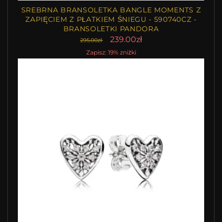
SREBRNA BRANSOLETKA BANGLE MOMENTS Z
ZAPIĘCIEM Z PŁATKIEM ŚNIEGU - 590740CZ -
BRANSOLETKI PANDORA
239.00zł
295.00zł
Zapisz: 19% zniżki