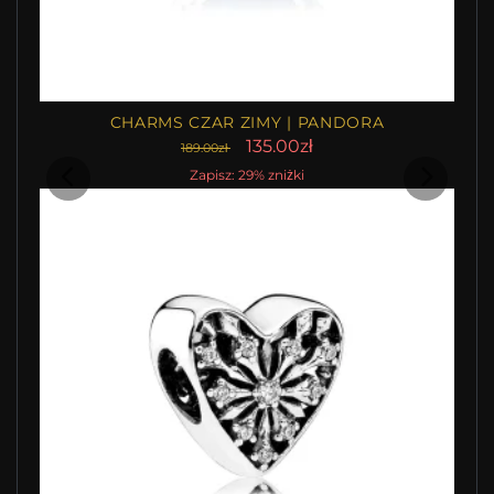
CHARMS CZAR ZIMY | PANDORA
135.00zł
189.00zł
Zapisz: 29% zniżki