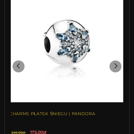
CHARMS PŁATEK ŚNIEGU | PANDORA
175.00zł
249.00zł