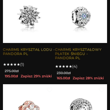
CHARMS KRYSZTAŁ LODU -
CHARMS KRYSZTAŁOWY
PANDORA PL
PŁATEK ŚNIEGU -
PANDORA PL
★
★
★
★
★
(1)
★
★
★
★
★
(4)
275.00zł
230.00zł
195.00zł
Zapisz: 29% zniżki
165.00zł
Zapisz: 28% zniżki