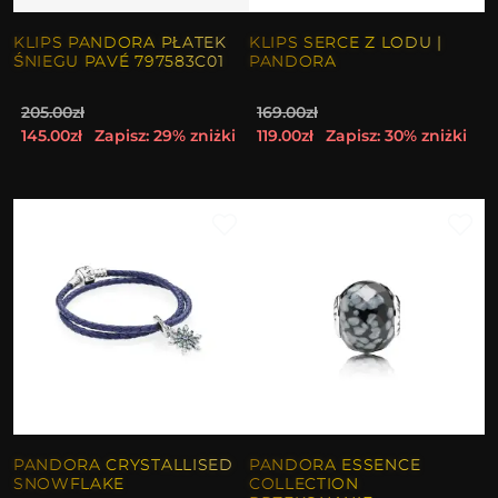
KLIPS PANDORA PŁATEK
KLIPS SERCE Z LODU |
ŚNIEGU PAVÉ 797583C01
PANDORA
205.00zł
169.00zł
145.00zł
Zapisz: 29% zniżki
119.00zł
Zapisz: 30% zniżki
PANDORA CRYSTALLISED
PANDORA ESSENCE
SNOWFLAKE
COLLECTION