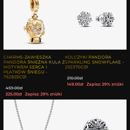
CHARMS-ZAWIESZKA
KOLCZYKI PANDORA
PANDORA ŚNIEŻNA KULA Z
SPARKLING SNOWFLAKE -
MOTYWEM SERCA I
292370C01
PŁATKÓW ŚNIEGU -
762825C01
210.00zł
149.00zł
Zapisz: 29% zniżki
459.00zł
325.00zł
Zapisz: 29% zniżki