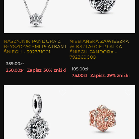
NASZYJNIK PANDORA Z
NIEBIAŃSKA ZAWIESZKA
BŁYSZCZĄCYMI PŁATKAMI
W KSZTAŁCIE PŁATKA
ŚNIEGU - 392371C01
ŚNIEGU PANDORA -
792360C00
359.00zł
105.00zł
250.00zł
Zapisz: 30% zniżki
75.00zł
Zapisz: 29% zniżki