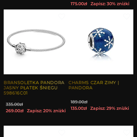
175.00zł
Zapisz: 30% zniżki
BRANSOLETKA PANDORA
CHARMS CZAR ZIMY |
JASNY PŁATEK ŚNIEGU
PANDORA
598616C01
189.00zł
335.00zł
135.00zł
Zapisz: 29% zniżki
269.00zł
Zapisz: 20% zniżki