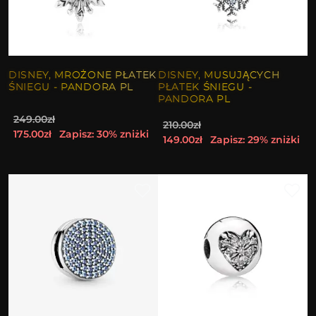
DISNEY, MROŻONE PŁATEK
DISNEY, MUSUJĄCYCH
ŚNIEGU - PANDORA PL
PŁATEK ŚNIEGU -
PANDORA PL
249.00zł
210.00zł
175.00zł
Zapisz: 30% zniżki
149.00zł
Zapisz: 29% zniżki