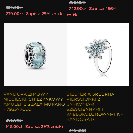
290.00zł
339.00zł
742.90zł
Zapisz: -156%
239.00zł
Zapisz: 29% zniżki
zniżki
PANDORA ZIMOWY
BIŻUTERIA SREBRNA
NIEBIESKI, ŚNIEŻYNKOWY
PIERŚCIONKI Z
AMULET Z SZKŁA MURANO
CYRKONIAMI
- 792377C00
SZEŚCIENNYMI I
WIELOKOLOROWYMI K -
PANDORA PL
205.00zł
145.00zł
Zapisz: 29% zniżki
249.00zł