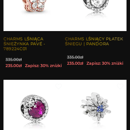
CHARMS LŚNIĄCA
CHARMS LŚNIĄCY PŁATEK
ŚNIEŻYNKA PAVÉ -
ŚNIEGU | PANDORA
789224C01
335.00zł
335.00zł
235.00zł
Zapisz: 30% zniżki
235.00zł
Zapisz: 30% zniżki