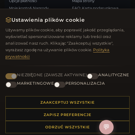
Opcje płatności
Mapa strony
Moje konto& Nagrody
FAQ: Karta podarunkowa
Skontaktuj się z nami
Kupony rabatowe
Ustawienia plików cookie
Wypisz się z newslettera
Używamy plików cookie, aby poprawić jakość przeglądania,
wyświetlać spersonalizowane reklamy lub treści oraz
SZYBKIE LINKI
ŚLEDŹ NAS
analizować nasz ruch. Klikając "Zaakceptuj wszystkie",
wyrażasz zgodę na używanie plików cookie.
Polityka
Nowe produkty
prywatności
Oferty specjalne
METODY PŁATNOŚCI
Blog
Recenzje
NIEZBĘDNE (ZAWSZE AKTYWNE)
ANALITYCZNE
Zaloguj się
MARKETINGOWE
PERSONALIZACJA
ZAAKCEPTUJ WSZYSTKIE
ZAPISZ PREFERENCJE
© 2012–2026
. Wszelkie prawa zastrzeżone.
Biżuteria.net
💬
ODRZUĆ WSZYSTKIE