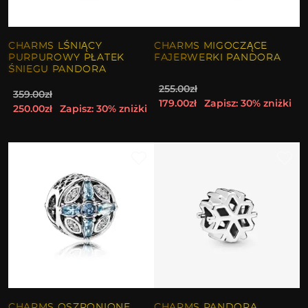
CHARMS LŚNIĄCY
CHARMS MIGOCZĄCE
PURPUROWY PŁATEK
FAJERWERKI PANDORA
ŚNIEGU PANDORA
255.00zł
359.00zł
179.00zł
Zapisz: 30% zniżki
250.00zł
Zapisz: 30% zniżki
CHARMS OSZRONIONE
CHARMS PANDORA