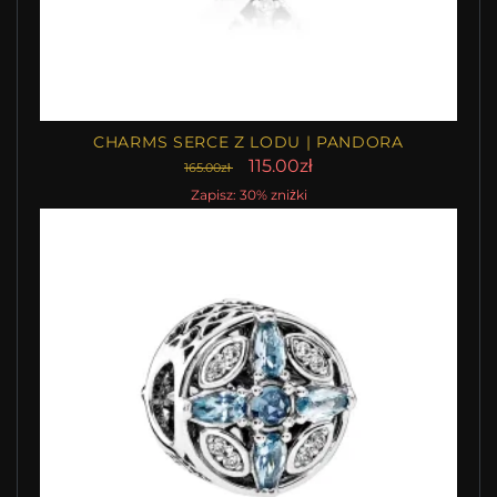
CHARMS SERCE Z LODU | PANDORA
115.00zł
165.00zł
Zapisz: 30% zniżki