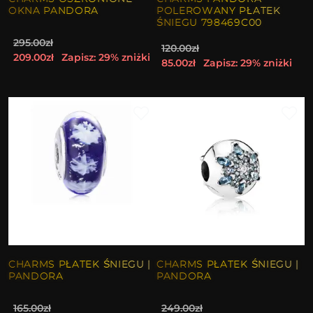
OKNA PANDORA
POLEROWANY PŁATEK
ŚNIEGU 798469C00
295.00zł
120.00zł
209.00zł
Zapisz: 29% zniżki
85.00zł
Zapisz: 29% zniżki
CHARMS PŁATEK ŚNIEGU |
CHARMS PŁATEK ŚNIEGU |
PANDORA
PANDORA
165.00zł
249.00zł