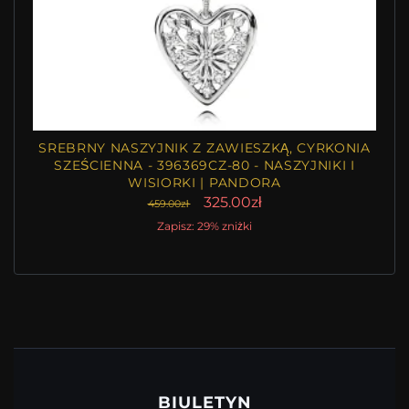
SREBRNY NASZYJNIK Z ZAWIESZKĄ, CYRKONIA
SZEŚCIENNA - 396369CZ-80 - NASZYJNIKI I
WISIORKI | PANDORA
325.00zł
459.00zł
Zapisz: 29% zniżki
BIULETYN