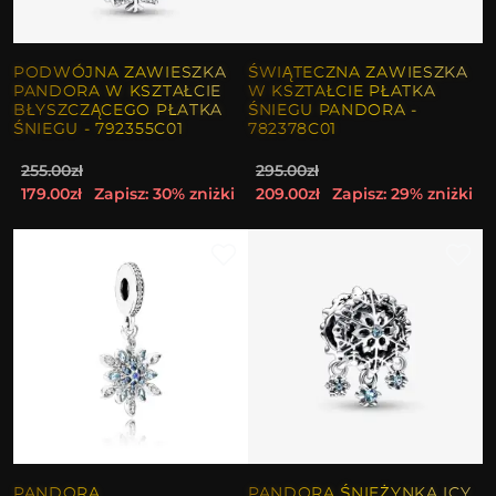
PODWÓJNA ZAWIESZKA
ŚWIĄTECZNA ZAWIESZKA
PANDORA W KSZTAŁCIE
W KSZTAŁCIE PŁATKA
BŁYSZCZĄCEGO PŁATKA
ŚNIEGU PANDORA -
ŚNIEGU - 792355C01
782378C01
255.00zł
295.00zł
179.00zł
Zapisz: 30% zniżki
209.00zł
Zapisz: 29% zniżki
PANDORA
PANDORA ŚNIEŻYNKA ICY