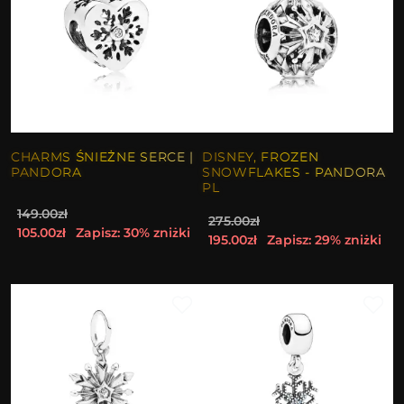
CHARMS ŚNIEŻNE SERCE |
DISNEY, FROZEN
PANDORA
SNOWFLAKES - PANDORA
PL
149.00zł
275.00zł
105.00zł
Zapisz: 30% zniżki
195.00zł
Zapisz: 29% zniżki