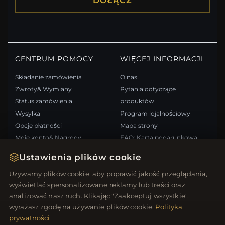
DOŁĄCZ
CENTRUM POMOCY
WIĘCEJ INFORMACJI
Składanie zamówienia
O nas
Zwroty& Wymiany
Pytania dotyczące
Status zamówienia
produktów
Wysyłka
Program lojalnościowy
Opcje płatności
Mapa strony
Moje konto& Nagrody
FAQ: Karta podarunkowa
Skontaktuj się z nami
Kupony rabatowe
Ustawienia plików cookie
Wypisz się z newslettera
Używamy plików cookie, aby poprawić jakość przeglądania,
wyświetlać spersonalizowane reklamy lub treści oraz
SZYBKIE LINKI
ŚLEDŹ NAS
analizować nasz ruch. Klikając "Zaakceptuj wszystkie",
wyrażasz zgodę na używanie plików cookie.
Polityka
Nowe produkty
prywatności
Oferty specjalne