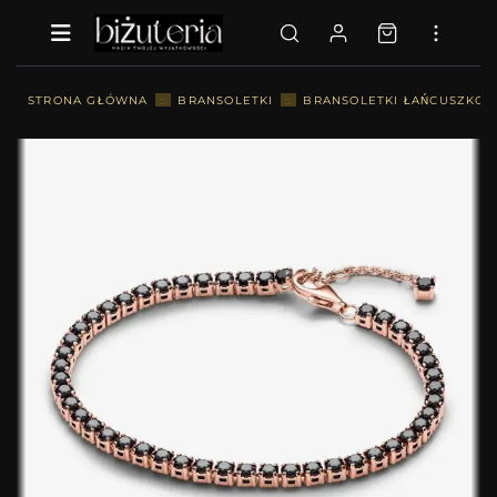
STRONA GŁÓWNA
::
BRANSOLETKI
::
BRANSOLETKI ŁAŃCUSZKO