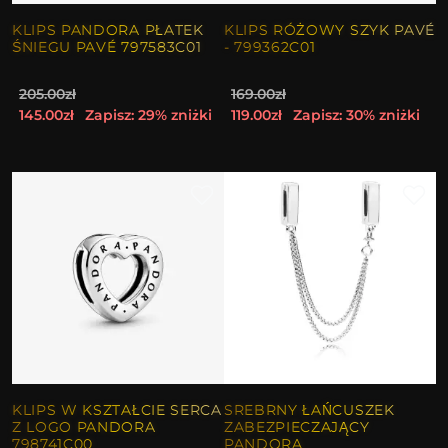
KLIPS PANDORA PŁATEK
KLIPS RÓŻOWY SZYK PAVÉ
ŚNIEGU PAVÉ 797583C01
- 799362C01
205.00zł
169.00zł
145.00zł
Zapisz: 29% zniżki
119.00zł
Zapisz: 30% zniżki
KLIPS W KSZTAŁCIE SERCA
SREBRNY ŁAŃCUSZEK
Z LOGO PANDORA
ZABEZPIECZAJĄCY
798741C00
PANDORA