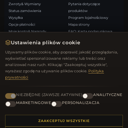
Zwroty& Wymiany
Pytania dotyczące
Status zamówienia
produktów
Wysyłka
Program lojalnościowy
Opcje płatności
Mapa strony
Moje konto& Nagrody
FAQ: Karta podarunkowa
Skontaktuj się z nami
Kupony rabatowe
Ustawienia plików cookie
Wypisz się z newslettera
Używamy plików cookie, aby poprawić jakość przeglądania,
wyświetlać spersonalizowane reklamy lub treści oraz
SZYBKIE LINKI
ŚLEDŹ NAS
analizować nasz ruch. Klikając "Zaakceptuj wszystkie",
wyrażasz zgodę na używanie plików cookie.
Polityka
Nowe produkty
prywatności
Oferty specjalne
METODY PŁATNOŚCI
Blog
Recenzje
NIEZBĘDNE (ZAWSZE AKTYWNE)
ANALITYCZNE
Zaloguj się
MARKETINGOWE
PERSONALIZACJA
ZAAKCEPTUJ WSZYSTKIE