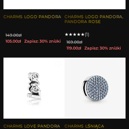
CHARMS LOGO PANDORA
CHARMS LOGO PANDORA,
PANDORA ROSE
★
★
★
★
★
(1)
149.00zł
105.00zł
Zapisz: 30% zniżki
169.00zł
119.00zł
Zapisz: 30% zniżki
CHARMS LOVE PANDORA
CHARMS LŚNIĄCA