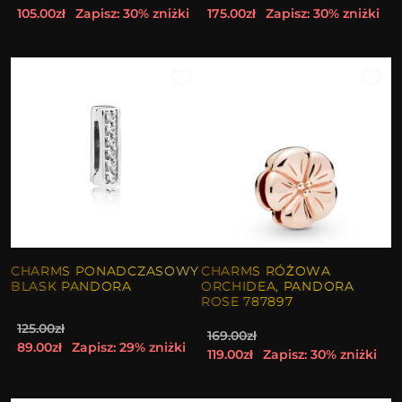
105.00zł
Zapisz: 30% zniżki
175.00zł
Zapisz: 30% zniżki
CHARMS PONADCZASOWY
CHARMS RÓŻOWA
BLASK PANDORA
ORCHIDEA, PANDORA
ROSE 787897
125.00zł
169.00zł
89.00zł
Zapisz: 29% zniżki
119.00zł
Zapisz: 30% zniżki