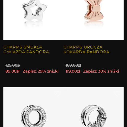
CHARMS SMUKŁA
CHARMS UROCZA
GWIAZDA PANDORA
KOKARDA PANDORA
125.00zł
169.00zł
89.00zł
Zapisz: 29% zniżki
119.00zł
Zapisz: 30% zniżki