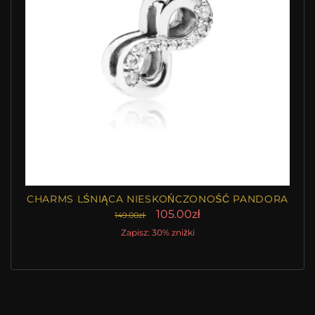
CHARMS LŚNIĄCA NIESKOŃCZONOŚĆ PANDORA
105.00zł
149.00zł
Zapisz: 30% zniżki