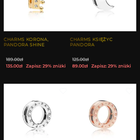
CHARMS KORONA,
CHARMS KSIĘŻYC
PANDORA SHINE
PANDORA
189.00zł
125.00zł
135.00zł
Zapisz: 29% zniżki
89.00zł
Zapisz: 29% zniżki