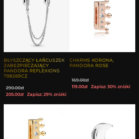
BŁYSZCZĄCY ŁAŃCUSZEK
CHARMS KORONA,
ZABEZPIECZAJĄCY
PANDORA ROSE
PANDORA REFLEXIONS
798269CZ
169.00zł
119.00zł
Zapisz: 30% zniżki
290.00zł
205.00zł
Zapisz: 29% zniżki