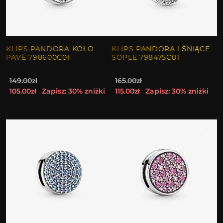
KLIPS PANDORA KOŁO
KLIPS PANDORA LŚNIĄCE
PAVÉ 798600C01
SOPLE 798475C01
149.00zł
165.00zł
105.00zł
Zapisz: 30% zniżki
115.00zł
Zapisz: 30% zniżki