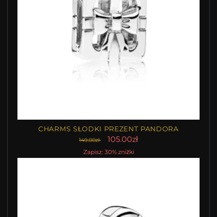
CHARMS SŁODKI PREZENT PANDORA
105.00zł
149.00zł
Zapisz: 30% zniżki