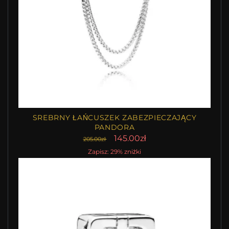
SREBRNY ŁAŃCUSZEK ZABEZPIECZAJĄCY
PANDORA
145.00zł
205.00zł
Zapisz: 29% zniżki