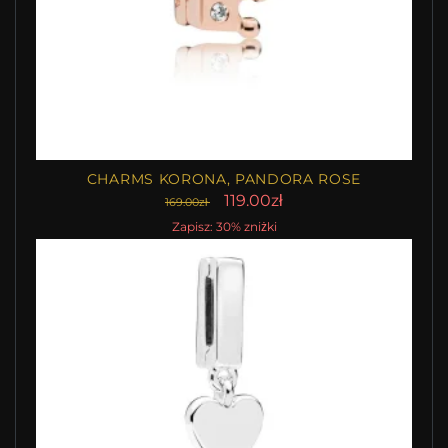
CHARMS KORONA, PANDORA ROSE
119.00zł
169.00zł
Zapisz: 30% zniżki