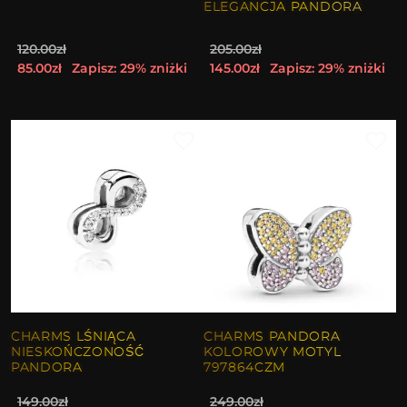
ELEGANCJA PANDORA
120.00zł
205.00zł
85.00zł
Zapisz: 29% zniżki
145.00zł
Zapisz: 29% zniżki
CHARMS LŚNIĄCA
CHARMS PANDORA
NIESKOŃCZONOŚĆ
KOLOROWY MOTYL
PANDORA
797864CZM
149.00zł
249.00zł