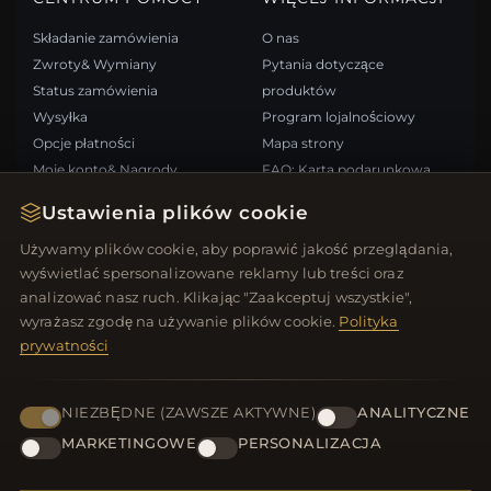
Składanie zamówienia
O nas
Zwroty& Wymiany
Pytania dotyczące
Status zamówienia
produktów
Wysyłka
Program lojalnościowy
Opcje płatności
Mapa strony
Moje konto& Nagrody
FAQ: Karta podarunkowa
Skontaktuj się z nami
Kupony rabatowe
Ustawienia plików cookie
Wypisz się z newslettera
Używamy plików cookie, aby poprawić jakość przeglądania,
wyświetlać spersonalizowane reklamy lub treści oraz
SZYBKIE LINKI
ŚLEDŹ NAS
analizować nasz ruch. Klikając "Zaakceptuj wszystkie",
wyrażasz zgodę na używanie plików cookie.
Polityka
Nowe produkty
prywatności
Oferty specjalne
METODY PŁATNOŚCI
Blog
Recenzje
NIEZBĘDNE (ZAWSZE AKTYWNE)
ANALITYCZNE
Zaloguj się
MARKETINGOWE
PERSONALIZACJA