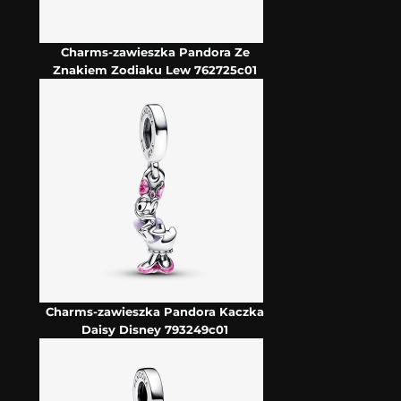
Charms-zawieszka Pandora Ze
Znakiem Zodiaku Lew 762725c01
Charms-zawieszka Pandora Kaczka
Daisy Disney 793249c01