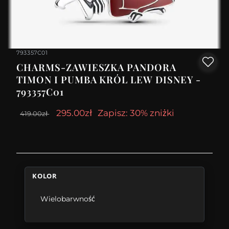
793357C01
CHARMS-ZAWIESZKA PANDORA
TIMON I PUMBA KRÓL LEW DISNEY -
793357C01
295.00zł
Zapisz: 30% zniżki
419.00zł
KOLOR
Wielobarwność