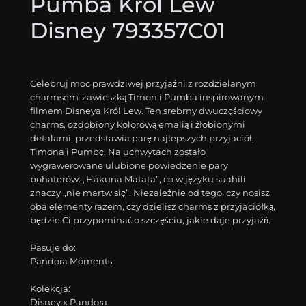
Pumba Król Lew
Disney 793357C01
Celebruj moc prawdziwej przyjaźni z rozdzielanym
charmsem-zawieszką Timon i Pumba inspirowanym
filmem Disneya Król Lew. Ten srebrny dwuczęściowy
charms, ozdobiony kolorową emalią i żłobionymi
detalami, przedstawia parę najlepszych przyjaciół,
Timona i Pumbę. Na uchwytach zostało
wygrawerowane ulubione powiedzenie pary
bohaterów: „Hakuna Matata”, co w języku suahili
znaczy „nie martw się”. Niezależnie od tego, czy nosisz
oba elementy razem, czy dzielisz charms z przyjaciółką,
będzie Ci przypominać o szczęściu, jakie daje przyjaźń.
Pasuje do:
Pandora Moments
Kolekcja:
Disney x Pandora