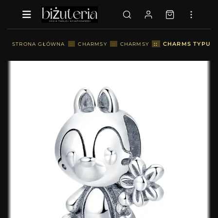
::
CHARMS TYPU P
STRONA GŁÓWNA
::
CHARMSY
::
CHARMSY