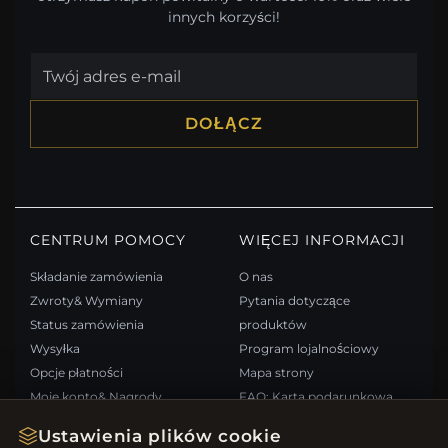
innych korzyści!
DOŁĄCZ
CENTRUM POMOCY
WIĘCEJ INFORMACJI
Składanie zamówienia
O nas
Zwroty& Wymiany
Pytania dotyczące
Status zamówienia
produktów
Wysyłka
Program lojalnościowy
Opcje płatności
Mapa strony
Moje konto& Nagrody
FAQ: Karta podarunkowa
Skontaktuj się z nami
Kupony rabatowe
Ustawienia plików cookie
Wypisz się z newslettera