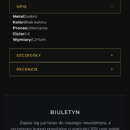
OPIS
Metal:
Srebro
Kolor:
Brak koloru
Proces:
Utlenianie
Ciężar:
1.6
Wymiary:
1.2×1cm
SZCZEGÓŁY
RECENZJE
BIULETYN
Zapisz się już teraz do naszego newslettera, a
otrzymasz kupon powitalny o wartości 10% oraz wiele