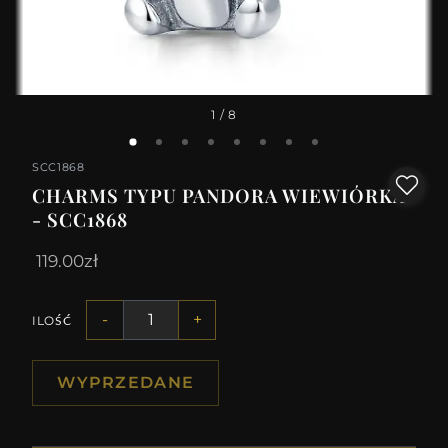
1
/ 8
SCC1868
CHARMS TYPU PANDORA WIEWIÓRKA
- SCC1868
119.00zł
-
+
ILOŚĆ
WYPRZEDANE