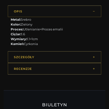
OPIS
Metal:
Srebro
Kolor:
Zielony
Proces:
Utlenianie+Proces emalii
Ciężar:
1.6
Wymiary:
1.1×1cm
Kamień:
Cyrkonia
SZCZEGÓŁY
RECENZJE
BIULETYN