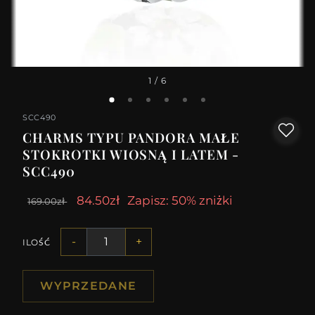
1
/ 6
SCC490
CHARMS TYPU PANDORA MAŁE
STOKROTKI WIOSNĄ I LATEM -
SCC490
84.50zł
Zapisz: 50% zniżki
169.00zł
-
+
ILOŚĆ
WYPRZEDANE