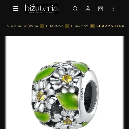
::
CHARMS TYPU P
STRONA GŁÓWNA
::
CHARMSY
::
CHARMSY