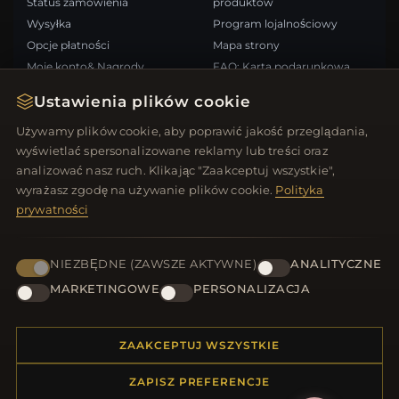
Status zamówienia
produktów
Wysyłka
Program lojalnościowy
Opcje płatności
Mapa strony
Moje konto& Nagrody
FAQ: Karta podarunkowa
Skontaktuj się z nami
Kupony rabatowe
Ustawienia plików cookie
Wypisz się z newslettera
Używamy plików cookie, aby poprawić jakość przeglądania,
wyświetlać spersonalizowane reklamy lub treści oraz
SZYBKIE LINKI
ŚLEDŹ NAS
analizować nasz ruch. Klikając "Zaakceptuj wszystkie",
wyrażasz zgodę na używanie plików cookie.
Polityka
Nowe produkty
prywatności
Oferty specjalne
METODY PŁATNOŚCI
Blog
Recenzje
NIEZBĘDNE (ZAWSZE AKTYWNE)
ANALITYCZNE
Zaloguj się
MARKETINGOWE
PERSONALIZACJA
ZAAKCEPTUJ WSZYSTKIE
ZAPISZ PREFERENCJE