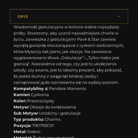
OPIS
Wiadomość gratulacyjna w kolorze srebra najwyższej
próby. Stworzony, aby uczcić najważniejsze chwile w
życiu, zawieszka z gratulacjami Pavé & Star zawiera
wyciętą gwiazdę otoczoną pavé z cyrkonii sześciennych,
która błyszczy tak jasno, jak okazja. Na zawieszce
wygrawerowano słowa „Gratulacje” i „Tylko niebo jest
granicą”. Niezależnie od tego, czy jest to ukończenie
szkoły, czy awans, jest to idealny prezent, aby pokazać,
że jesteś dumny z osiągnięć bliskiej osoby i
zainspirować ją do wzniesienia się na wyższy poziom.
Kompatybilny z:
Pandora Moments
Kamień:
Cyrkonia
Kolor:
Przezroczysty
Motyw:
Okazje do świętowania
Sub Motyw:
Urodziny i gratulacje
Typ produktu:
Charms
Pozycja:
790793C01
Metal:
Srebro
Materiał:
Żaden inny materiał