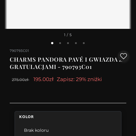
1
/ 5
790793C01
CHARMS PANDORA PAVÉ I GWIAZDA Z
GRATULACJAMI - 790793C01
195.00zł
Zapisz: 29% zniżki
275.00zł
KOLOR
Brak koloru