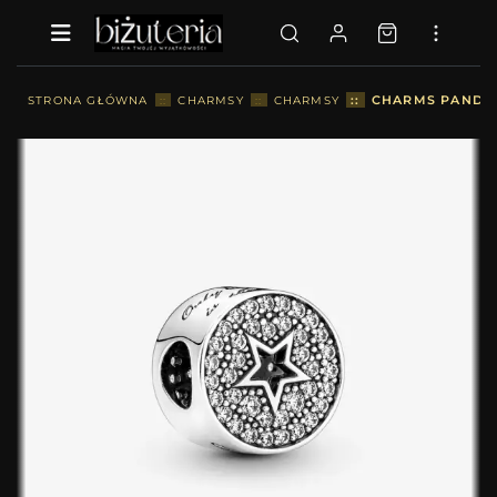
::
CHARMS PANDOR
STRONA GŁÓWNA
::
CHARMSY
::
CHARMSY