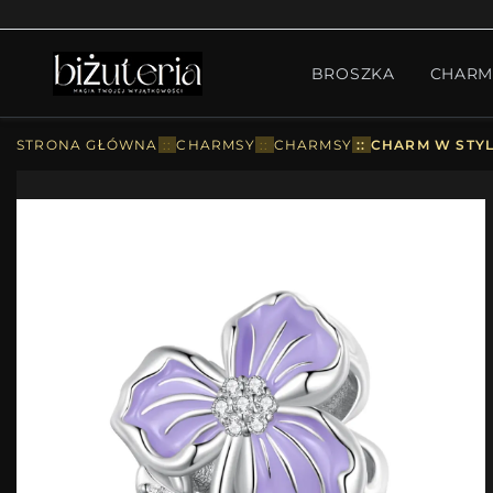
MONTH'S SPECIAL
GO
BROSZKA
CHARM
PIERŚCIONKI
ZESTA
STRONA GŁÓWNA
::
CHARMSY
::
CHARMSY
::
CHARM W STYL