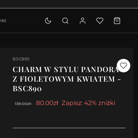
OLETKI
IKI
KCJA
BSC890
CHARM W STYLU PANDORA
Z FIOLETOWYM KWIATEM -
BSC890
80.00zł
Zapisz: 42% zniżki
139.00zł