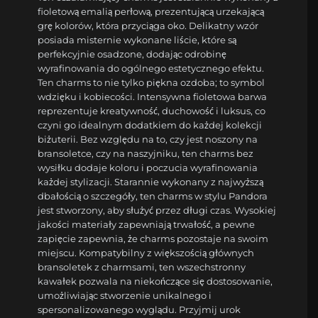
fioletową emalią perłową, prezentującą urzekającą
grę kolorów, która przyciąga oko. Delikatny wzór
posiada misternie wykonane liście, które są
perfekcyjnie osadzone, dodając odrobinę
wyrafinowania do ogólnego estetycznego efektu.
Ten charms to nie tylko piękna ozdoba; to symbol
wdzięku i kobiecości. Intensywna fioletowa barwa
reprezentuje kreatywność, duchowość i luksus, co
czyni go idealnym dodatkiem do każdej kolekcji
biżuterii. Bez względu na to, czy jest noszony na
bransoletce, czy na naszyjniku, ten charms bez
wysiłku dodaje koloru i poczucia wyrafinowania
każdej stylizacji. Starannie wykonany z najwyższą
dbałością o szczegóły, ten charms w stylu Pandora
jest stworzony, aby służyć przez długi czas. Wysokiej
jakości materiały zapewniają trwałość, a pewne
zapięcie zapewnia, że charms pozostaje na swoim
miejscu. Kompatybilny z większością głównych
bransoletek z charmsami, ten wszechstronny
kawałek pozwala na niekończące się dostosowanie,
umożliwiając stworzenie unikalnego i
spersonalizowanego wyglądu. Przyjmij urok