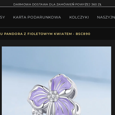
RĄCA SPRZEDAŻ
BRANSOLETKA NA NOGĘ
BRANS
DARMOWA DOSTAWA DLA ZAMÓWIEŃ POWYŻEJ 360 ZŁ
SY
KARTA PODARUNKOWA
KOLCZYKI
NASZYJN
W BIŻUTERII
PAKIET PANDORA
PREZENTY
KOLE
U PANDORA Z FIOLETOWYM KWIATEM - BSC890