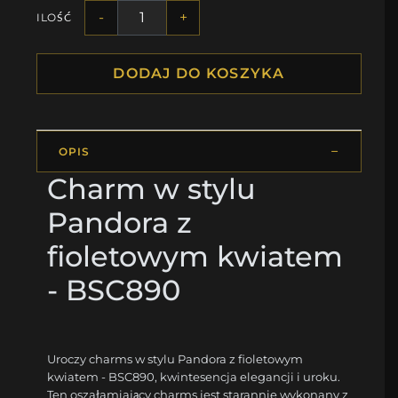
-
+
ILOŚĆ
DODAJ DO KOSZYKA
OPIS
Charm w stylu
Pandora z
fioletowym kwiatem
- BSC890
Uroczy charms w stylu Pandora z fioletowym
kwiatem - BSC890, kwintesencja elegancji i uroku.
Ten oszałamiający charms jest starannie wykonany z