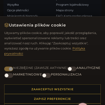
Wysyłka
Program lojalnościowy
Opcje płatności
Mapa strony
Moje konto& Nagrody
FAQ: Karta podarunkowa
Skontaktuj się z nami
Kupony rabatowe
Ustawienia plików cookie
Wypisz się z newslettera
Używamy plików cookie, aby poprawić jakość przeglądania,
wyświetlać spersonalizowane reklamy lub treści oraz
SZYBKIE LINKI
ŚLEDŹ NAS
analizować nasz ruch. Klikając "Zaakceptuj wszystkie",
wyrażasz zgodę na używanie plików cookie.
Polityka
Nowe produkty
prywatności
Oferty specjalne
METODY PŁATNOŚCI
Blog
Recenzje
NIEZBĘDNE (ZAWSZE AKTYWNE)
ANALITYCZNE
Zaloguj się
MARKETINGOWE
PERSONALIZACJA
ZAAKCEPTUJ WSZYSTKIE
ZAPISZ PREFERENCJE
© 2012–2026
. Wszelkie prawa zastrzeżone.
Biżuteria.net