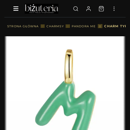
::
CHARM TYPU 
STRONA GŁÓWNA
::
CHARMSY
::
PANDORA ME