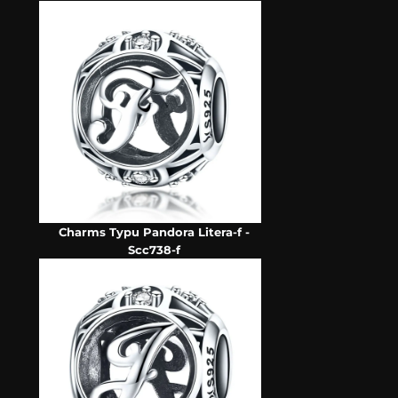
Charms Typu Pandora Litera-f -
Scc738-f