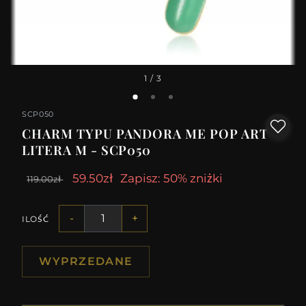
1
/ 3
SCP050
CHARM TYPU PANDORA ME POP ART -
LITERA M - SCP050
59.50zł
Zapisz: 50% zniżki
119.00zł
-
+
ILOŚĆ
WYPRZEDANE