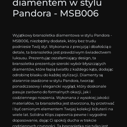
diamentem w stylu
Pandora - MSB006
Wyjątkowy bransoletka diamentowa w stylu Pandora -
MSB006, niezbędny dodatek, który bez trudu
podniesie Twój styl. Wykonana z precyzją i dbałością o
detale, ta bransoletka jest prawdziwym świadectwem
luksusu. Prezentując oszałamiający design, ta
bransoletka prezentuje szeroki wybór błyszczących
diamentów, które łapią światło z każdego kąta, dodając
odrobinę blasku do każdej stylizacji. Diamenty są
starannie osadzone w stylu Pandora, tworząc
ponadczasowy i elegancki wygląd, który doskonale
pasuje zarówno do formalnych okazji, jak i
codziennego noszenia. Wykonana z wysokiej jakości
materiałów, ta bransoletka jest stworzona, by przetrwać
i być cenionym elementem Twojej kolekcji biżuterii na
wiele lat. Solidna Klips zapewnia pewne i wygodne
dopasowanie, dając Ci spokój ducha w trakcie
codziennych czynności. Ta bransoletka nie tylko jest