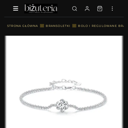
STRONA GŁÓWNA
::
BRANSOLETKI
::
BOLO I REGULOWANE BRAN