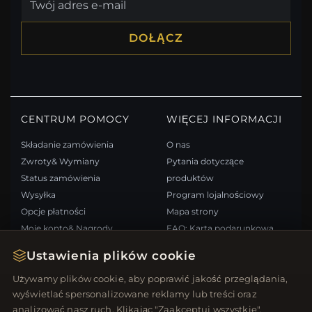
DOŁĄCZ
CENTRUM POMOCY
WIĘCEJ INFORMACJI
Składanie zamówienia
O nas
Zwroty& Wymiany
Pytania dotyczące
Status zamówienia
produktów
Wysyłka
Program lojalnościowy
Opcje płatności
Mapa strony
Moje konto& Nagrody
FAQ: Karta podarunkowa
Skontaktuj się z nami
Kupony rabatowe
Ustawienia plików cookie
Wypisz się z newslettera
Używamy plików cookie, aby poprawić jakość przeglądania,
wyświetlać spersonalizowane reklamy lub treści oraz
SZYBKIE LINKI
ŚLEDŹ NAS
analizować nasz ruch. Klikając "Zaakceptuj wszystkie",