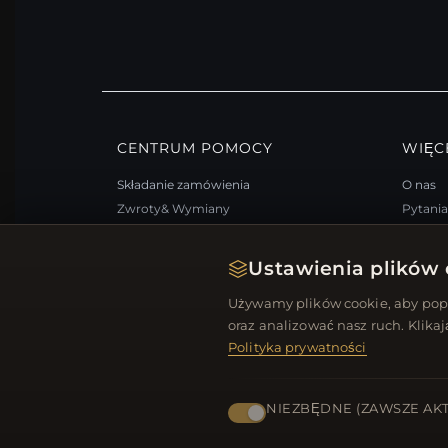
CENTRUM POMOCY
WIĘC
Składanie zamówienia
O nas
Zwroty& Wymiany
Pytani
Status zamówienia
Progra
Wysyłka
Mapa s
Ustawienia plików 
Opcje płatności
FAQ: K
Używamy plików cookie, aby popr
Moje konto& Nagrody
Kupony
oraz analizować nasz ruch. Klika
Skontaktuj się z nami
Wypisz 
Polityka prywatności
NIEZBĘDNE (ZAWSZE AK