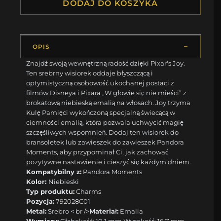
DODAJ DO KOSZYKA
OPIS
Znajdź swoją wewnętrzną radość dzięki Pixar's Joy.
Ten srebrny wisiorek oddaje błyszczącą i
optymistyczną osobowość ukochanej postaci z
filmów Disneya i Pixara „W głowie się nie mieści” z
brokatową niebieską emalią na włosach. Joy trzyma
Kulę Pamięci wykończoną specjalną świecącą w
ciemności emalią, która pozwala uchwycić magię
szczęśliwych wspomnień. Dodaj ten wisiorek do
bransoletek lub zawieszek do zawieszek Pandora
Moments, aby przypominał Ci, jak zachować
pozytywne nastawienie i cieszyć się każdym dniem.
Kompatybilny z:
Pandora Moments
Kolor:
Niebieski
Typ produktu:
Charms
Pozycja:
792028C01
Metal:
Srebro < br />
Materiał:
Emalia
Wymiary:
Głębokość: 10,1 mm Wysokość: 16,7 mm