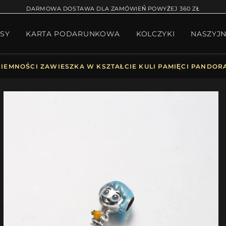
RĄCA SPRZEDAŻ
BRANSOLETKA NA NOGĘ
BRANS
DARMOWA DOSTAWA DLA ZAMÓWIEŃ POWYŻEJ 360 ZŁ
SY
KARTA PODARUNKOWA
KOLCZYKI
NASZYJN
W BIŻUTERII
PAKIET PANDORA
PREZENTY
KOLE
IEMNOŚCI ZAWIESZKA W KSZTAŁCIE KULI PAMIĘCI PANDORA 