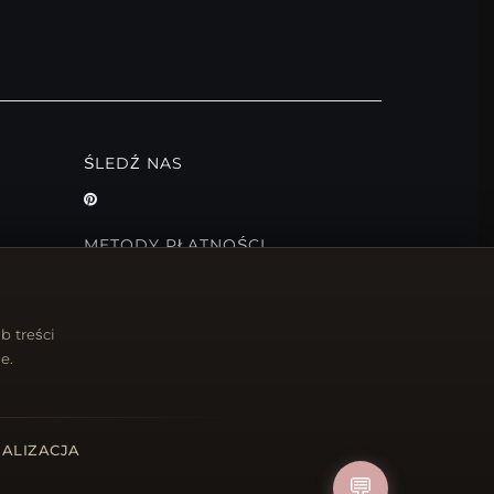
ŚLEDŹ NAS
METODY PŁATNOŚCI
b treści
e.
ALIZACJA
💬