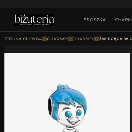
MONTH'S SPECIAL
GO
BROSZKA
CHARM
PIERŚCIONKI
ZESTA
STRONA GŁÓWNA
::
CHARMSY
::
CHARMSY
::
ŚWIECĄCA W C