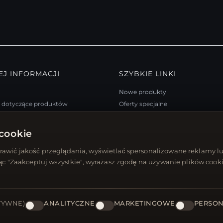
EJ INFORMACJI
SZYBKIE LINKI
Nowe produkty
a dotyczące produktów
Oferty specjalne
m lojalnościowy
Blog
trony
Recenzje
cookie
arta podarunkowa
Zaloguj się
awić jakość przeglądania, wyświetlać spersonalizowane reklamy lu
 rabatowe
jąc "Zaakceptuj wszystkie", wyrażasz zgodę na używanie plików cooki
się z newslettera
TYWNE)
ANALITYCZNE
MARKETINGOWE
PERSON