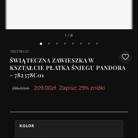
1
/ 8
782378C01
ŚWIĄTECZNA ZAWIESZKA W
KSZTAŁCIE PŁATKA ŚNIEGU PANDORA
- 782378C01
209.00zł
Zapisz: 29% zniżki
295.00zł
KOLOR