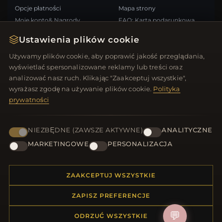
Opcje płatności
Mapa strony
Moje konto& Nagrody
FAQ: Karta podarunkowa
Skontaktuj się z nami
Kupony rabatowe
Ustawienia plików cookie
Wypisz się z newslettera
Używamy plików cookie, aby poprawić jakość przeglądania,
wyświetlać spersonalizowane reklamy lub treści oraz
SZYBKIE LINKI
ŚLEDŹ NAS
analizować nasz ruch. Klikając "Zaakceptuj wszystkie",
wyrażasz zgodę na używanie plików cookie.
Polityka
Nowe produkty
prywatności
Oferty specjalne
METODY PŁATNOŚCI
Blog
Recenzje
NIEZBĘDNE (ZAWSZE AKTYWNE)
ANALITYCZNE
Zaloguj się
MARKETINGOWE
PERSONALIZACJA
ZAAKCEPTUJ WSZYSTKIE
ZAPISZ PREFERENCJE
© 2012–2026
. Wszelkie prawa zastrzeżone.
Biżuteria.net
💬
ODRZUĆ WSZYSTKIE