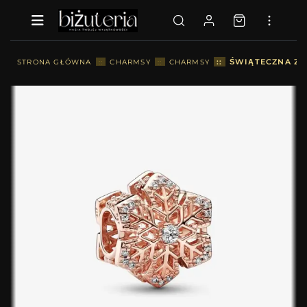
::
ŚWIĄTECZNA ZA
STRONA GŁÓWNA
::
CHARMSY
::
CHARMSY